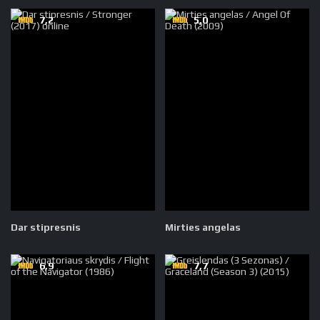
7,2
5,0
Dar stipresnis
Mirties angelas
6,9
7,7