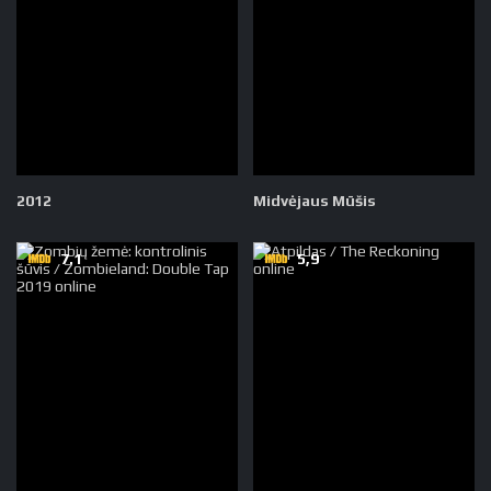
2012
Midvėjaus Mūšis
7.1
5,9