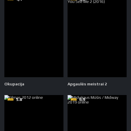
Okupacija
Apgaulės meistrai 2
5.8
6.9