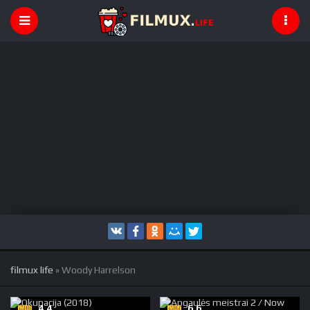
filmux life
» Woody Harrelson
4,4
6,6