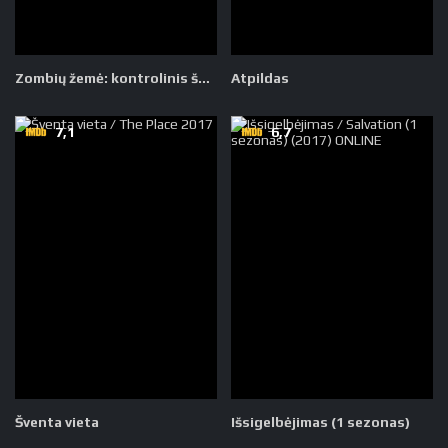
Zombių žemė: kontrolinis šūvis
Atpildas
7,1
6,7
Šventa vieta
Išsigelbėjimas (1 sezonas)