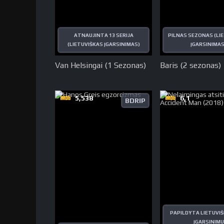
ATNAUJINTA 13 SERIJA
PILNAS SEZONAS (LI
(LIETUVIŠKAS ĮGARSINIMAS)
ĮGARSINIMAS
Van Helsingai (1 Sezonas)
Baris (2 sezonas)
5,538
6,1
BDRIP
PAPILDYTA LIETUVIŠ
ĮGARSINIMU