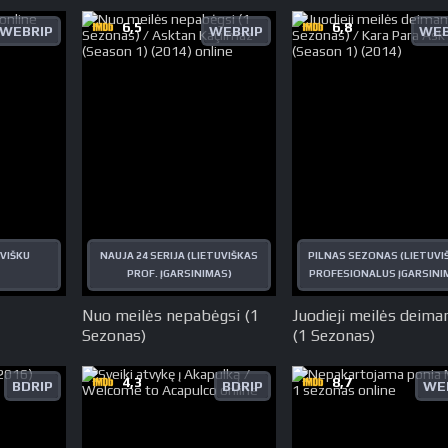
6,5
6,8
WEBRIP
WEBRIP
WEB
VIŠKU
NAUJA 24 SERIJA (LIETUVIŠKAS
PILNAS SEZONAS (LIETUVI
PROF. ĮGARSINIMAS)
PROFESIONALUS ĮGARSINI
Nuo meilės nepabėgsi (1
Juodieji meilės deima
Sezonas)
(1 Sezonas)
4,3
8,7
BDRIP
BDRIP
WE