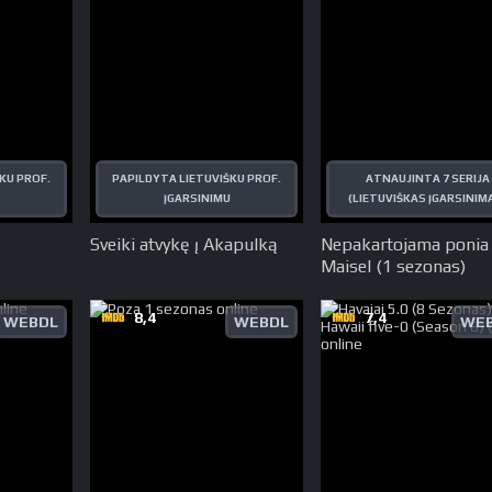
KU PROF.
PAPILDYTA LIETUVIŠKU PROF.
ATNAUJINTA 7 SERIJA
ĮGARSINIMU
(LIETUVIŠKAS ĮGARSINIM
Sveiki atvykę į Akapulką
Nepakartojama ponia
Maisel (1 sezonas)
8,4
7,4
WEBDL
WEBDL
WEB