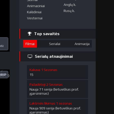
Anglų k.
Animaciniai
Rusų k.
Kalėdiniai
Vesternai
Top savaitės
Filmai
Serialai
Animacija
AS)
Serialų atnaujinimai
Kakava 1 Sezonas
15
RIP
Pažadėtoji 2 Sezonas
Nauja 71 serija (lietuviškas prof.
įgarsinimas)
Lakšmės likimas 1 sezonas
Nauja 909 serija (lietuviškas prof.
įgarsinimas)