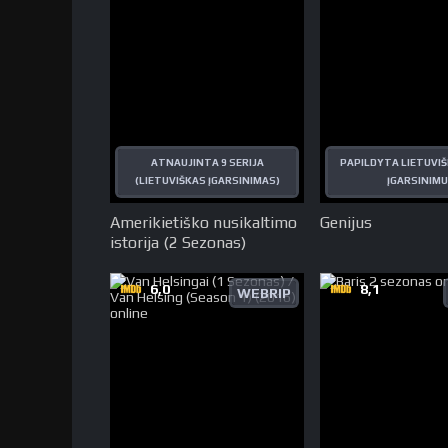
ATNAUJINTA 9 SERIJA
PAPILDYTA LIETUVIŠ
(LIETUVIŠKAS ĮGARSINIMAS)
ĮGARSINIMU
Amerikietiško nusikaltimo
Genijus
istorija (2 Sezonas)
6,0
8,1
WEBRIP