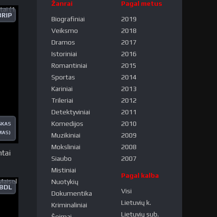
Žanrai
Pagal metus
RIP
Biografiniai
2019
Veiksmo
2018
Dramos
2017
Istoriniai
2016
Romantiniai
2015
Sportas
2014
Kariniai
2013
Trileriai
2012
Detektyviniai
2011
Komedijos
2010
ŠKAS
MAS)
Muzikiniai
2009
Moksliniai
2008
ntai
Siaubo
2007
Mistiniai
Pagal kalba
Nuotykių
BDL
Visi
Dokumentika
Lietuvių k.
Kriminaliniai
Lietuvių sub.
Šeimai