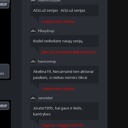
nokvrlmsrpiait
DRIP
nokvrlmsrpiait"
/>
Ačiū už serijas Ačiū už serijas
Ledynmetis online
Plkoydsop
Plkoydsop"
/>
Kodel neikeliate naujų serijų
Įdomūs Kristinos Makonel kūriniai / The Curious Creations of Christine McConnell 1 sezonas
hamcomop
hamcomop"
/>
Akvilina19, Nesamonė ten aktoriai
AS)
pasikeis, o niekas nemirs tikrai
Ledynmetis online
zanotdat
zanotdat"
RIP
/>
Jūratė1995, kai gaus ir ikels,
kantrybes
Digeriai / Diggeri (2016)