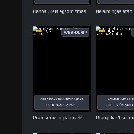
Hanos Greis egzorcizmas
Nelaimingas atsit
7,6
8,4
WEB-DLRIP
GERA KOKYBĖ (LIETUVIŠKAS
ATNAUJINTA 8 S
PROF. ĮGARSINIMAS)
(LIETUVIŠKI SUBT
Profesorius ir pamišėlis
Draugeliai 1 sezo