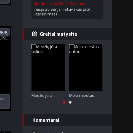
Juodosios našlės 1 Sezonas
nauja 25 serija (lietuviškas prof.
įgarsinimas)
DRIP
Greitai matysite
Medžių jūra
Melo miestas
Tabu (2 sezon
ROF.
Komentarai