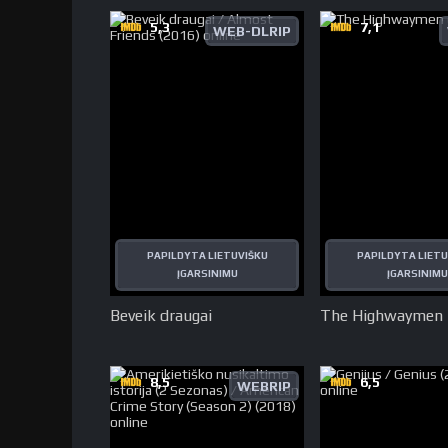
5,3
7,1
WEB-DLRIP
PAPILDYTA LIETUVIŠKU
PAPILDYTA LIETU
ĮGARSINIMU
ĮGARSINIMU
Beveik draugai
The Highwaymen
8,5
6,5
WEBRIP