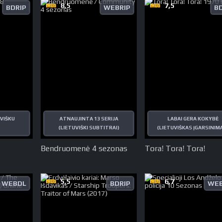
8,5
7,5
BDRIP
WEBRIP
B
VIŠKU
ATNAUJINTA 13 SERIJA
LABAI GERA KOKYBĖ
(LIETUVIŠKI SUBTITRAI)
(LIETUVIŠKAS ĮGARSINIM
Bendruomenė 4 sezonas
Tora! Tora! Tora!
5,5
6,7
WEBDL
BDRIP
WEB