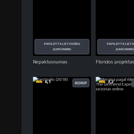
PAPILDYTA LIETUVIŠKU
PAPILDYTA LIETU
ĮGARSINIMU
ĮGARSINIMU
Nepaklusnumas
Floridos projekta
6,1
7,2
BDRIP