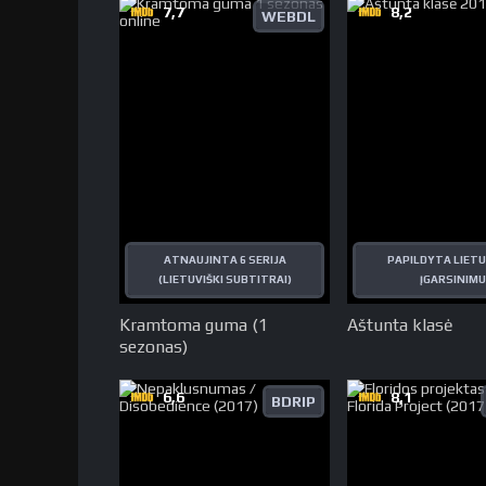
7,7
8,2
WEBDL
ATNAUJINTA 6 SERIJA
PAPILDYTA LIETU
(LIETUVIŠKI SUBTITRAI)
ĮGARSINIMU
Kramtoma guma (1
Aštunta klasė
sezonas)
6,6
8,1
BDRIP