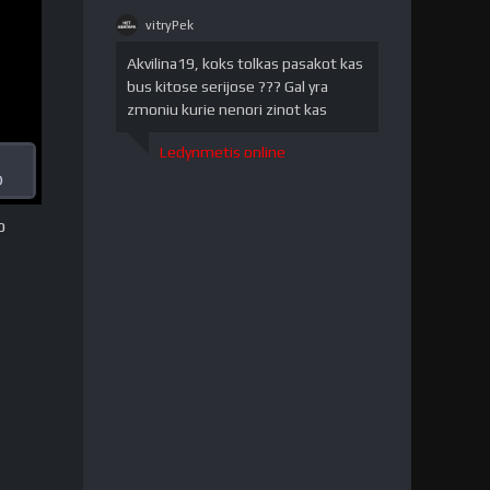
vitryPek
vitryPek"
/>
Akvilina19, koks tolkas pasakot kas
bus kitose serijose ??? Gal yra
zmoniu kurie nenori zinot kas
Ledynmetis online
)
o