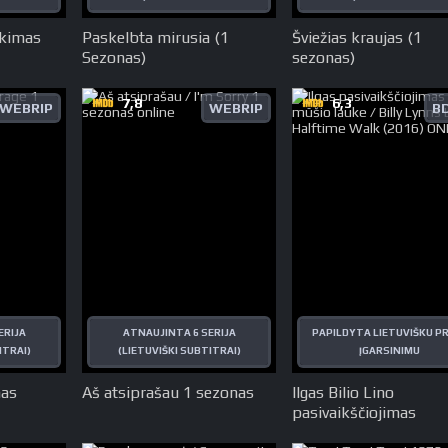
ikimas
Paskelbta mirusia (1
Šviežias kraujas (1
Sezonas)
sezonas)
7,8
6,3
WEBRIP
WEBRIP
B
ERIJA
ATNAUJINTA 6 SERIJA
PAPILDYTA LIETUVIŠKU P
ITRAI)
(LIETUVIŠKI SUBTITRAI)
ĮGARSINIMU
nas
Aš atsiprašau 1 sezonas
Ilgas Bilio Lino
pasivaikščiojimas