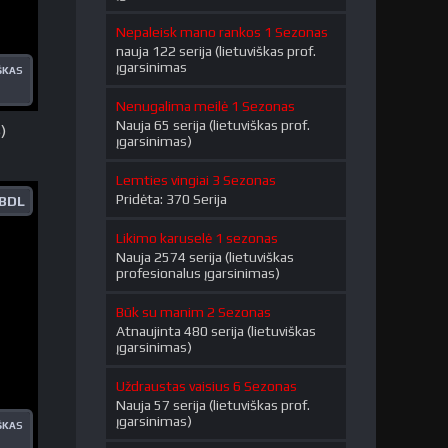
Nepaleisk mano rankos 1 Sezonas
nauja 122 serija (lietuviškas prof.
įgarsinimas
ŠKAS
Nenugalima meilė 1 Sezonas
Nauja 65 serija (lietuviškas prof.
)
įgarsinimas)
Lemties vingiai 3 Sezonas
Pridėta: 370 Serija
BDL
Likimo karuselė 1 sezonas
Nauja 2574 serija (lietuviškas
profesionalus įgarsinimas)
Būk su manim 2 Sezonas
Atnaujinta 480 serija (lietuviškas
įgarsinimas)
Uždraustas vaisius 6 Sezonas
Nauja 57 serija (lietuviškas prof.
įgarsinimas)
ŠKAS