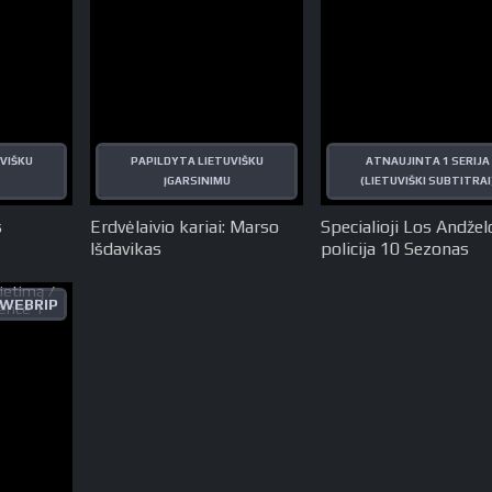
VIŠKU
PAPILDYTA LIETUVIŠKU
ATNAUJINTA 1 SERIJA
ĮGARSINIMU
(LIETUVIŠKI SUBTITRAI
s
Erdvėlaivio kariai: Marso
Specialioji Los Andžel
Išdavikas
policija 10 Sezonas
WEBRIP