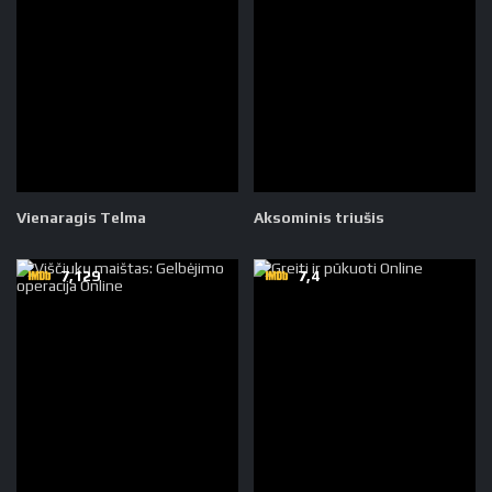
Vienaragis Telma
Aksominis triušis
7,129
7,4