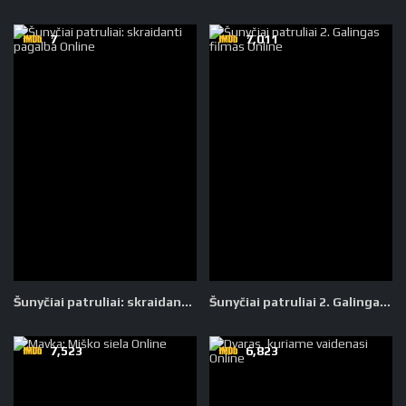
7
7,011
Šunyčiai patruliai: skraidanti pagalba
Šunyčiai patruliai 2. Galingas filmas
7,523
6,823