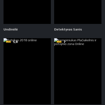
Undinėlė
Detektyvas Sanis
5,8
7