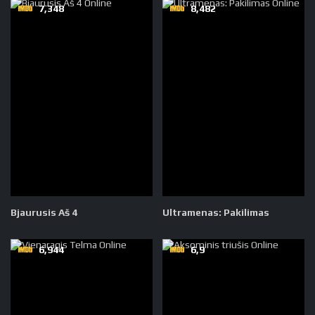
7,348
8,482
Bjaurusis Aš 4
Ultramenas: Pakilimas
6,944
6,9