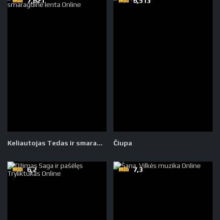
7,621
6,513
Keliautojas Tedas ir smaragdinė lenta
Čiupa
6,2
7,3