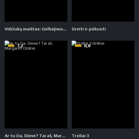
Viščiukų maištas: Gelbėjimo operacija
Greiti ir pūkuoti
7,2
6,8
Ar tu čia, Dieve? Tai aš, Margaret
Troliai 3