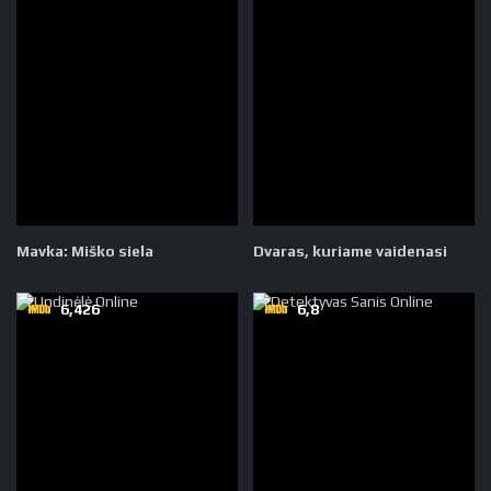
Mavka: Miško siela
Dvaras, kuriame vaidenasi
6,426
6,8