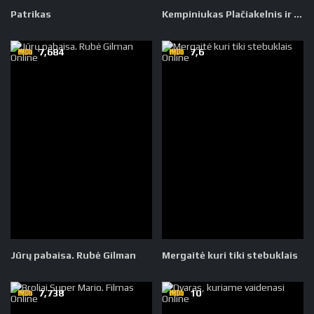
Patrikas
Kempiniukas Plačiakelnis​ ir potvynio zona
7,684
7,6
Jūrų pabaisa. Rubė Gilman
Mergaitė kuri tiki stebuklais
7,738
10