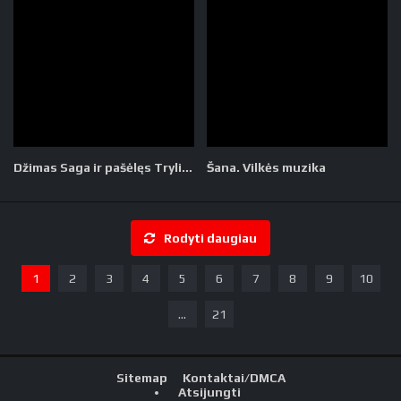
Džimas Saga ir pašėlęs Tryliktukas
Šana. Vilkės muzika
Rodyti daugiau
1
2
3
4
5
6
7
8
9
10
...
21
Sitemap
Kontaktai/DMCA
Atsijungti