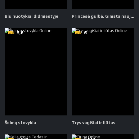
Blu nuotykiai didmiestyje
Princesė gulbė. Gimsta nauja pasaka
5,6
6
Šeimų stovykla
Trys vagišiai ir liūtas