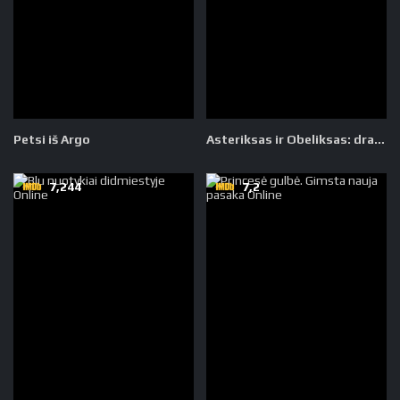
Petsi iš Argo
Asteriksas ir Obeliksas: drakonų imperija
7,244
7,2