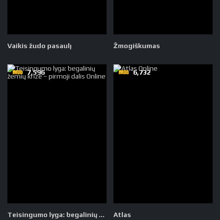
Vaikis žudo pasaulį
Žmogiškumas
7,596
6,732
Teisingumo lyga: begalinių žemių krizė – pirmoji dalis
Atlas