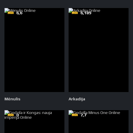
6,6
6,189
Mėnulis
Arkadija
0
7,7