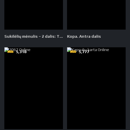
Sukilėlių mėnulis – 2 dalis: Tas, kuris palieka randus
Kopa. Antra dalis
5,318
5,777