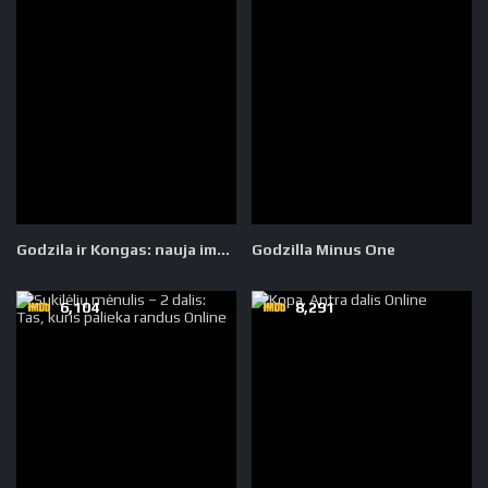
Godzila ir Kongas: nauja imperija
Godzilla Minus One
6,104
8,291