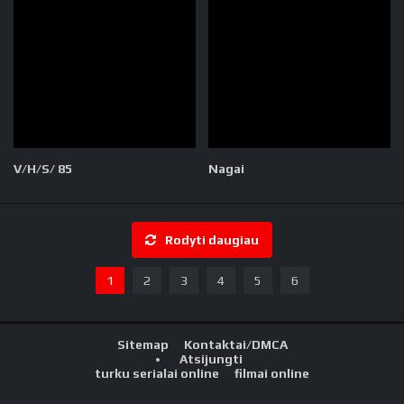
V/H/S/ 85
Nagai
Rodyti daugiau
1
2
3
4
5
6
Sitemap
Kontaktai/DMCA
Atsijungti
turku serialai online
filmai online