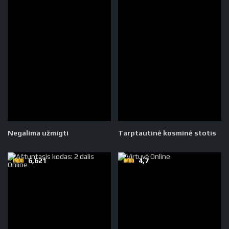
Negalima užmigti
Tarptautinė kosminė stotis
6,621
4,7