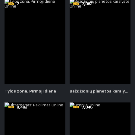
7
7,062
Tylos zona. Pirmoji diena
Beždžionių planetos karalystė
8,482
7,046