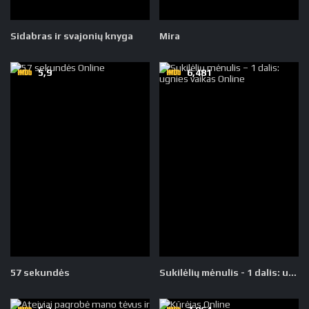
Sidabras ir svajonių knyga
Mira
5,9
6,481
57 sekundės
Sukilėlių mėnulis - 1 dalis: ugnies vaikas