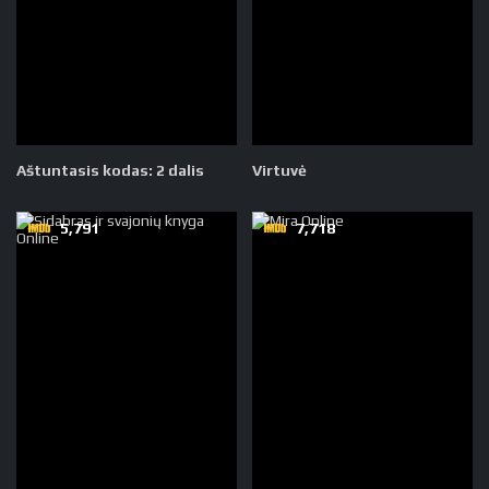
Aštuntasis kodas: 2 dalis
Virtuvė
5,791
7,718