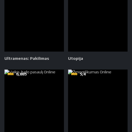
Ultramenas: Pakilimas
Utopija
6,885
5,4