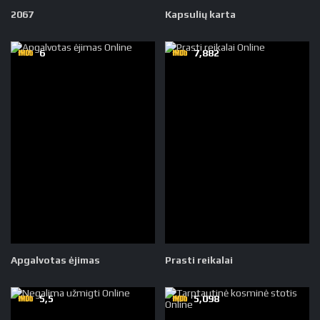
2067
Kapsulių karta
6
7,882
Apgalvotas ėjimas
Prasti reikalai
5,5
5,098