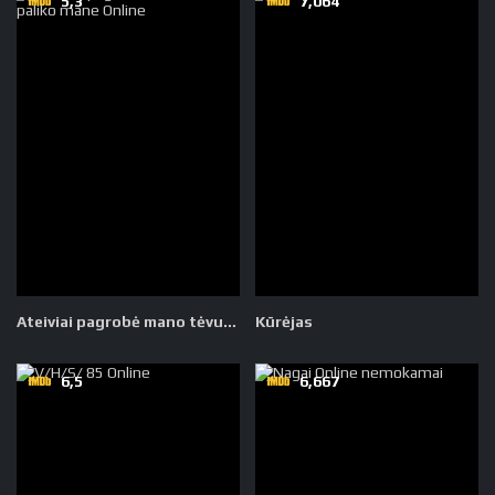
5,3
7,064
Ateiviai pagrobė mano tėvus ir paliko mane
Kūrėjas
6,5
6,667