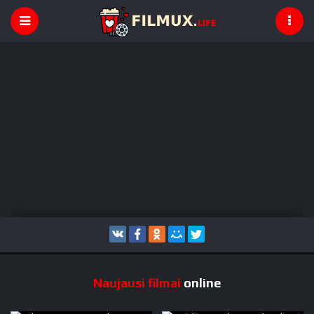
Naujausi filmai
online