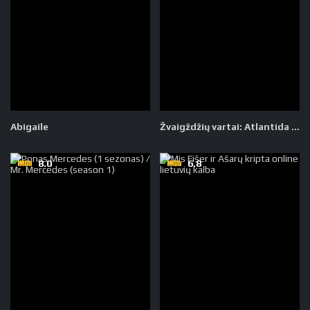
Abigaile
Žvaigždžių vartai: Atlantida 5 sezonas
8.0
6.8