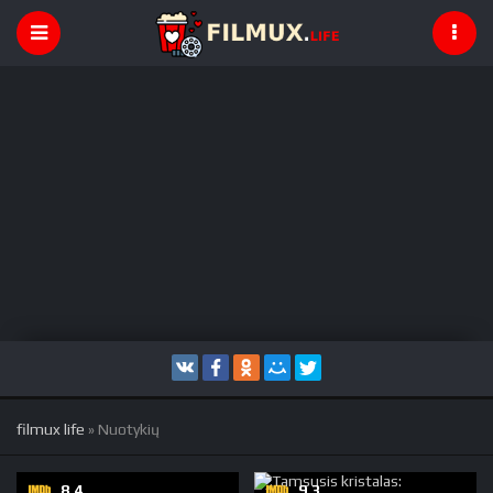
filmux life
» Nuotykių
8,4
9,3