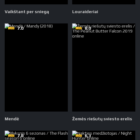
Vaikštant per sniegą
Louraideriai
7.0
8.0
Mendė
Žemės riešutų sviesto erelis
7.8
6,3