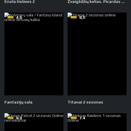
Enola Holmes 2
Žvaigždžių kelias. Picardas 1 sezonas
4.6
8,0
Fantazijų sala
Titanai 2 sezonas
8.0
7.4