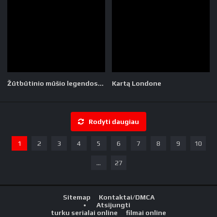
Žūtbūtinio mūšio legendos. Skorpiono kerštas
Kartą Londone
Rodyti daugiau
1
2
3
4
5
6
7
8
9
10
...
27
Sitemap
Kontaktai/DMCA
Atsijungti
turku serialai online
filmai online