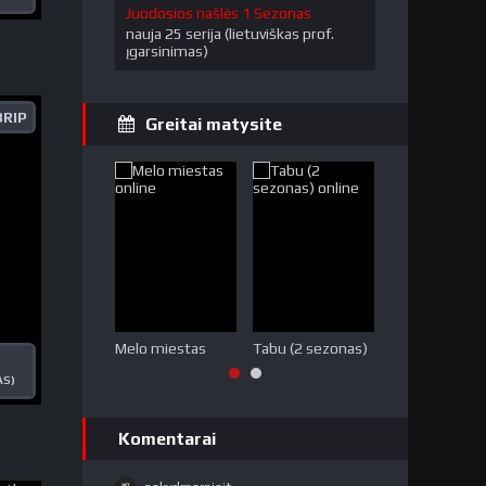
Juodosios našlės 1 Sezonas
nauja 25 serija (lietuviškas prof.
įgarsinimas)
RIP
Greitai matysite
Melo miestas
Tabu (2 sezonas)
Medžių jūra
AS)
Komentarai