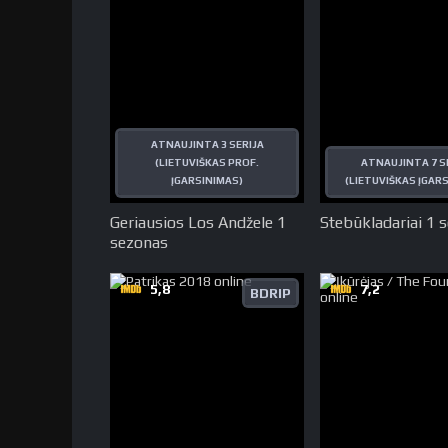
ATNAUJINTA 3 SERIJA
(LIETUVIŠKAS PROF.
ATNAUJINTA 7 S
ĮGARSINIMAS)
(LIETUVIŠKAS ĮGAR
Geriausios Los Andžele 1
Stebūkladariai 1 
sezonas
5,8
7,2
BDRIP