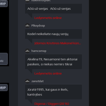
nokvrlmsrpiait
RIP
nokvrlmsrpiait"
/>
Ačiū už serijas Ačiū už serijas
Ledynmetis online
Plkoydsop
Plkoydsop"
/>
Kodel neikeliate naujų serijų
Įdomūs Kristinos Makonel kūriniai / The Curious Creations of Christine McConnell 1 sezonas
hamcomop
hamcomop"
A
/>
Akvilina19, Nesamonė ten aktoriai
AS)
pasikeis, o niekas nemirs tikrai
Ledynmetis online
zanotdat
zanotdat"
RIP
/>
Jūratė1995, kai gaus ir ikels,
kantrybes
Digeriai / Diggeri (2016)