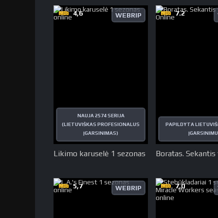
4,6
7.2
WEBRIP
NAUJA 2574 SERIJA
(LIETUVIŠKAS PROFESIONALUS
PAPILDYTA LIETUVIŠ
ĮGARSINIMAS)
ĮGARSINIMU
Likimo karuselė 1 sezonas
Boratas. Sekantis
5,7
7,0
WEBRIP