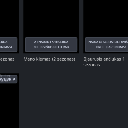
ERIJA
ATNAUJINTA 10 SERIJA
NAUJA 48 SERIJA (LIETUVI
SINIMAS)
(LIETUVIŠKI SUBTITRAI)
PROF. ĮGARSINIMAS)
sezonas
Mano kiemas (2 sezonas)
Bjaurusis ančiukas 1
sezonas
WEBRIP