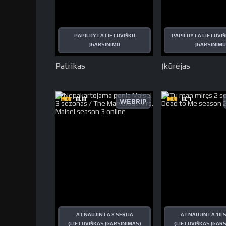
PAPILDYTA LIETUVIŠKU
PAPILDYTA LIETUVIŠ
ĮGARSINIMU
ĮGARSINIMU
Patrikas
Įkūrėjas
8.8
8.1
WEBRIP
ATNAUJINTA 8 SERIJA
ATNAUJINTA 10 S
(LIETUVIŠKAS ĮGARSINIMAS)
(LIETUVIŠKAS ĮGAR