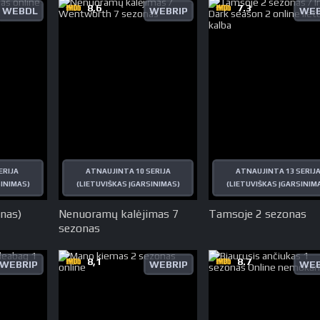
8,6
7.3
WEBDL
WEBRIP
WEB
ERIJA
ATNAUJINTA 10 SERIJA
ATNAUJINTA 13 SERIJ
SINIMAS)
(LIETUVIŠKAS ĮGARSINIMAS)
(LIETUVIŠKAS ĮGARSINIM
nas)
Nenuoramų kalėjimas 7
Tamsoje 2 sezonas
sezonas
8,1
8.7
WEBRIP
WEBRIP
WEB