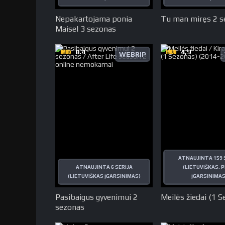
Nepakartojama ponia
Tu man miręs 2 s
Maisel 3 sezonas
8.4
4,9
WEBRIP
ATNAUJINTA 159 
ATNAUJINTA 6 SERIJA
(LIETUVIŠKAS. P
(LIETUVIŠKAS ĮGARSINIMAS)
ĮGARSINIMAS
Pasibaigus gyvenimui 2
Meilės žiedai (1 
sezonas