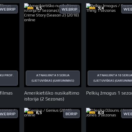
8,5
9,4
WEBRIP
WEBRIP
WEB
KU PROF.
ATNAUJINTA 9 SERIJA
ATNAUJINTA 10 SERIJ
(LIETUVIŠKAS ĮGARSINIMAS)
(LIETUVIŠKAS ĮGARSINIM
 filmas
Amerikietiško nusikaltimo
Pelkių žmogus 1 sezo
istorija (2 Sezonas)
6,5
8,0
WEBRIP
BDRIP
WEB