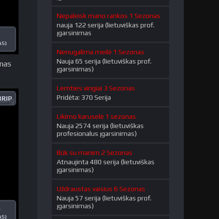
Nepaleisk mano rankos 1 Sezonas
nauja 122 serija (lietuviškas prof.
įgarsinimas
AS)
Nenugalima meilė 1 Sezonas
Nauja 65 serija (lietuviškas prof.
nas
įgarsinimas)
Lemties vingiai 3 Sezonas
Pridėta: 370 Serija
RIP
Likimo karuselė 1 sezonas
Nauja 2574 serija (lietuviškas
profesionalus įgarsinimas)
Būk su manim 2 Sezonas
Atnaujinta 480 serija (lietuviškas
įgarsinimas)
Uždraustas vaisius 6 Sezonas
Nauja 57 serija (lietuviškas prof.
įgarsinimas)
A
AS)