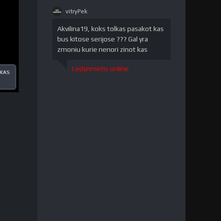
vitryPek
vitryPek"
/>
Akvilina19, koks tolkas pasakot kas
bus kitose serijose ??? Gal yra
zmoniu kurie nenori zinot kas
Ledynmetis online
ŠKAS