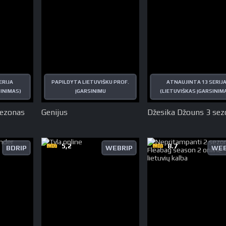
ERIJA
PAPILDYTA LIETUVIŠKU PROF.
ATNAUJINTA 13 SERIJ
SINIMAS)
ĮGARSINIMU
(LIETUVIŠKAS ĮGARSINIM
sezonas
Genijus
Džesika Džouns 3 sez
5,2
8.7
BDRIP
WEBRIP
WEB