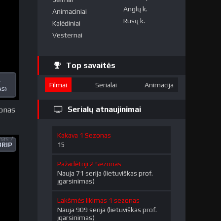
Anglų k.
Animaciniai
Rusų k.
Kalėdiniai
Vesternai
Top savaitės
A
Filmai
Serialai
Animacija
AS)
Serialų atnaujinimai
onas
Kakava 1 Sezonas
15
RIP
Pažadėtoji 2 Sezonas
Nauja 71 serija (lietuviškas prof.
įgarsinimas)
Lakšmės likimas 1 sezonas
Nauja 909 serija (lietuviškas prof.
įgarsinimas)