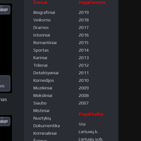
Žanrai
Pagal metus
RIP
Biografiniai
2019
Veiksmo
2018
Dramos
2017
Istoriniai
2016
Romantiniai
2015
Sportas
2014
Kariniai
2013
Trileriai
2012
Detektyviniai
2011
Komedijos
2010
A
AS)
Muzikiniai
2009
Moksliniai
2008
nas
Siaubo
2007
Mistiniai
Pagal kalba
Nuotykių
RIP
Visi
Dokumentika
Lietuvių k.
Kriminaliniai
Lietuvių sub.
Šeimai