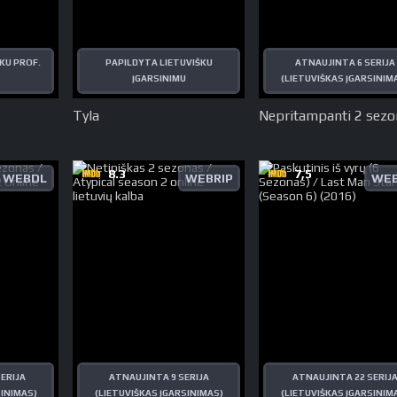
KU PROF.
PAPILDYTA LIETUVIŠKU
ATNAUJINTA 6 SERIJA
ĮGARSINIMU
(LIETUVIŠKAS ĮGARSINIM
Tyla
Nepritampanti 2 sezo
8.3
7,5
WEBDL
WEBRIP
WEB
ERIJA
ATNAUJINTA 9 SERIJA
ATNAUJINTA 22 SERIJ
SINIMAS)
(LIETUVIŠKAS ĮGARSINIMAS)
(LIETUVIŠKAS ĮGARSINIM