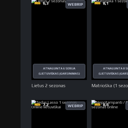
6,3
8,1
WEBRIP
ATNAUJINTA 6 SERIJA
ATNAUJINTA 8 S
(LIETUVIŠKAS ĮGARSINIMAS)
(LIETUVIŠKAS ĮGAR
Lietus 2 sezonas
Matrioška (1 sezo
7.2
8,6
WEBRIP