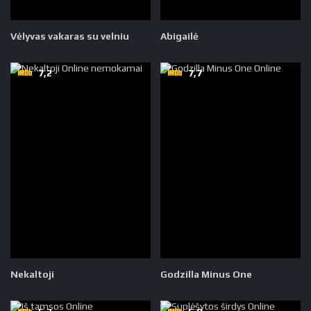
Vėlyvas vakaras su velniu
Abigailė
7,2
7,7
Nekaltoji
Godzilla Minus One