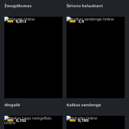
Žmogiškumas
Šėtono belaukiant
6,813
3,9
Abigailė
Kažkas vandenyje
6,702
6,189