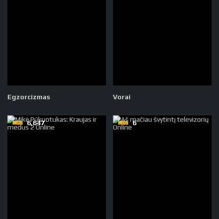
Egzorcizmas
Vorai
6,647
6