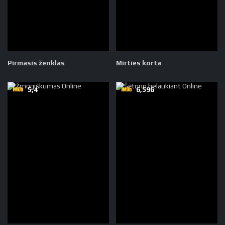
Pirmasis ženklas
Mirties korta
5,4
6,596