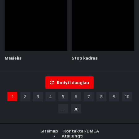
Maišelis
Stop kadras
Rodyti daugiau
1
2
3
4
5
6
7
8
9
10
...
38
Sitemap
Kontaktai/DMCA
Atsijungti