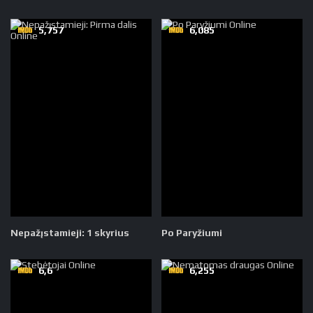
5,757
6,085
Nepažįstamieji: 1 skyrius
Po Paryžiumi
6,6
6,255