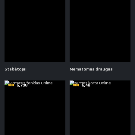
Stebėtojai
Nematomas draugas
6,798
6,48