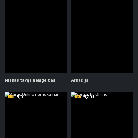
Niekas tavęs neišgelbės
Arkadija
5,3
6,231