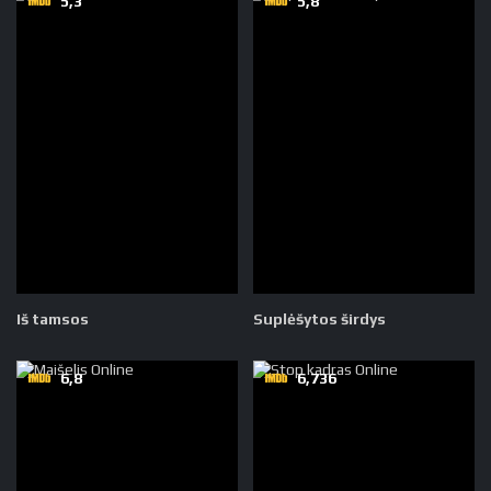
5,3
5,8
Iš tamsos
Suplėšytos širdys
6,8
6,736