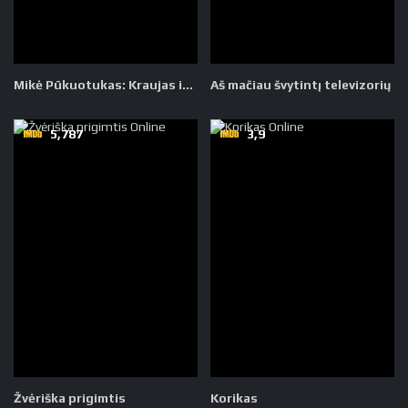
Mikė Pūkuotukas: Kraujas ir medus 2
Aš mačiau švytintį televizorių
5,787
3,9
Žvėriška prigimtis
Korikas