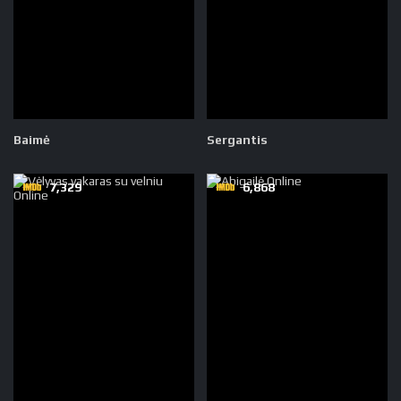
Baimė
Sergantis
7,329
6,868