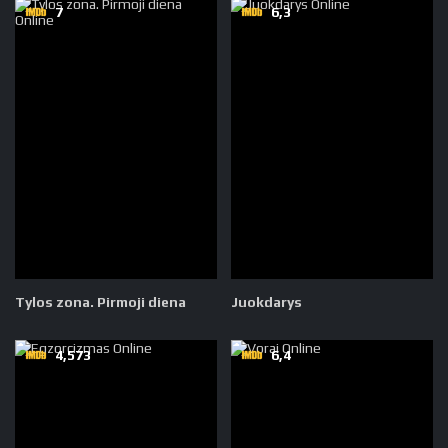
7
6,3
Tylos zona. Pirmoji diena
Juokdarys
4,573
6,4