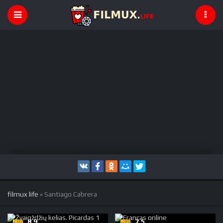
filmux life
» Santiago Cabrera
8.9
7,5