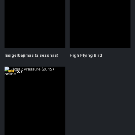
Išsigelbėjimas (2 sezonas)
High Flying Bird
5,7