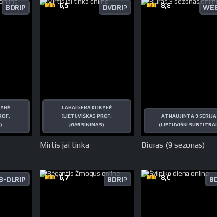
6,5
8,8
BDRIP
DVDRIP
WEB
KYBĖ
LABAI GERA KOKYBĖ
ROF.
(LIETUVIŠKAS PROF.
ATNAUJINTA 9 SERIJA
)
ĮGARSINIMAS)
(LIETUVIŠKI SUBTITRAI
Mirtis jai tinka
Biuras (9 sezonas)
6,7
8,0
B-DLRIP
BDRIP
B