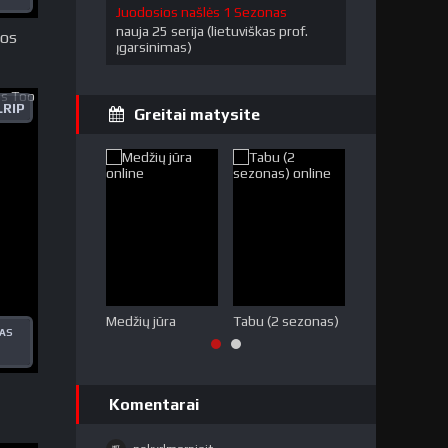
Juodosios našlės 1 Sezonas
nauja 25 serija (lietuviškas prof.
ios
įgarsinimas)
RIP
Greitai matysite
Medžių jūra
Tabu (2 sezonas)
Melo miestas
KAS
Komentarai