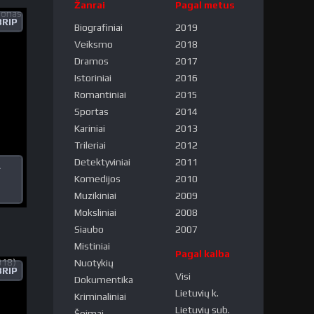
Žanrai
Pagal metus
RIP
Biografiniai
2019
Veiksmo
2018
Dramos
2017
Istoriniai
2016
Romantiniai
2015
Sportas
2014
Kariniai
2013
Trileriai
2012
Detektyviniai
2011
A
Komedijos
2010
Muzikiniai
2009
Moksliniai
2008
Siaubo
2007
Mistiniai
Pagal kalba
Nuotykių
RIP
Visi
Dokumentika
Lietuvių k.
Kriminaliniai
Lietuvių sub.
Šeimai