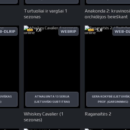
Turtuoliai ir vargšai 1
Anakonda 2: kruvinos
sezonas
orchidėjos beieškant
7,0
5,8
B-DLRIP
WEBRIP
WEB-DL
UVIŠKAS
ATNAUJINTA 13 SERIJA
GERA KOKYBĖ (LIETUVIŠ
)
(LIETUVIŠKI SUBTITRAI)
PROF. ĮGARSINIMAS)
Whiskey Cavalier (1
Raganaitės 2
sezonas)