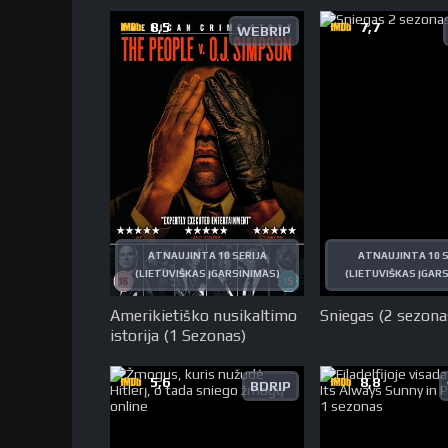
8,5
7,7
WEBRIP
ATNAUJINTA 10 SERIJA
ATNAUJINTA 10 S
(LIETUVIŠKAS ĮGARSINIMAS)
(LIETUVIŠKAS ĮGAR
Amerikietiško nusikaltimo
Sniegas (2 sezona
istorija (1 Sezonas)
5,6
8,8
BDRIP