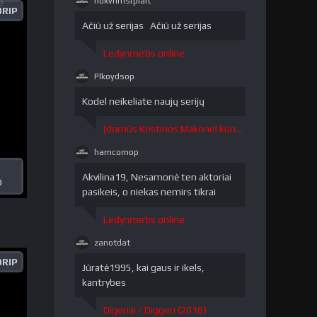
nokvrlmsrpiait
RIP
nokvrlmsrpiait"
/>
Ačiū už serijas Ačiū už serijas
Ledynmetis online
Plkoydsop
Plkoydsop"
/>
Kodel neikeliate naujų serijų
Įdomūs Kristinos Makonel kūriniai / The Curious Creations of Christine McConnell 1 sezonas
hamcomop
hamcomop"
/>
Akvilina19, Nesamonė ten aktoriai
)
pasikeis, o niekas nemirs tikrai
Ledynmetis online
zanotdat
zanotdat"
DRIP
/>
Jūratė1995, kai gaus ir ikels,
kantrybes
Digeriai / Diggeri (2016)