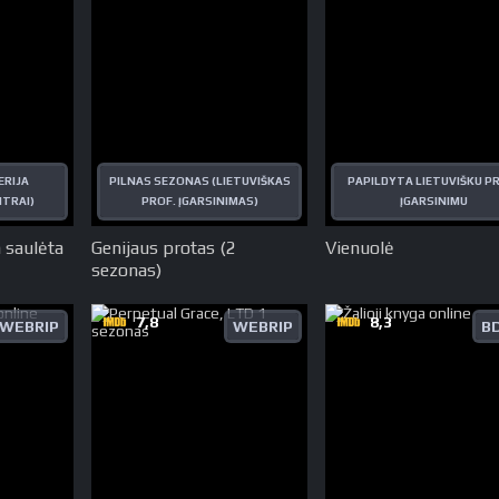
ERIJA
PILNAS SEZONAS (LIETUVIŠKAS
PAPILDYTA LIETUVIŠKU P
ITRAI)
PROF. ĮGARSINIMAS)
ĮGARSINIMU
a saulėta
Genijaus protas (2
Vienuolė
sezonas)
7,8
8,3
WEBRIP
WEBRIP
B