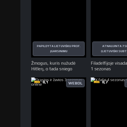
PAPILDYTA LIETUVIŠKU PROF.
ATNAUJINTA 7 S
ĮGARSINIMU
(LIETUVIŠKI SUBT
Žmogus, kuris nužudė
Filadelfijoje visad
Hitlerį, o tada sniego
1 sezonas
žmogų
8,1
8,7
WEBDL