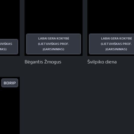
LABAI GERA KOKYBĖ
LABAI GERA KOKYBĖ
UVIŠKAS
(LIETUVIŠKAS PROF.
(LIETUVIŠKAS PROF.
MAS)
ĮGARSINIMAS)
ĮGARSINIMAS)
Bėgantis Žmogus
Švilpiko diena
BDRIP