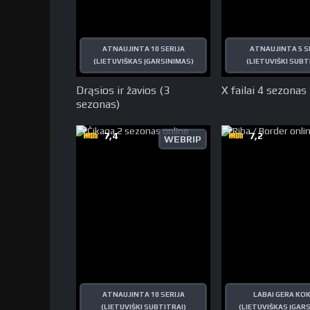
ATNAUJINTA 10 SERIJA
ATNAUJINTA 5 S
(LIETUVIŠKAS ĮGARSINIMAS)
(LIETUVIŠKI SUBT
Drąsios ir žavios (3
X failai 4 sezonas
sezonas)
7,4
7,2
WEBRIP
ATNAUJINTA 10 SERIJA
LABAI GERA KO
(LIETUVIŠKI SUBTITRAI)
(LIETUVIŠKAS ĮGAR