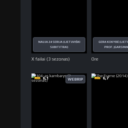
NAUJA 24 SERIJA (LIETUVIŠKI
GERA KOKYBĖ (LIET
SUBITITRAI)
PROF. ĮGARSINI
X failai (3 sezonas)
Ore
6,1
6,7
WEBRIP