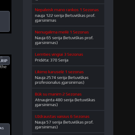
Nepaleisk mano rankos 1 Sezonas
nauja 122 serija (lietuviškas prof.
įgarsinimas
Nenugalima meilė 1 Sezonas
Nauja 65 serija (lietuviškas prof.
įgarsinimas)
Lemties vingiai 3 Sezonas
Pridėta: 370 Serija
RIP
Likimo karuselė 1 sezonas
Nauja 2574 serija (lietuviškas
profesionalus įgarsinimas)
Būk su manim 2 Sezonas
Atnaujinta 480 serija (lietuviškas
įgarsinimas)
Uždraustas vaisius 6 Sezonas
Nauja 57 serija (lietuviškas prof.
įgarsinimas)
KAS