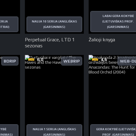
LABAI GERA KOKYBĖ
ERIJA
NAUJA 10 SERIJA (ANGLIŠKAS
(LIETUVIŠKAS PROF.
ITRAI)
ĮGARSINIMAS)
ĮGARSINIMAS)
Perpetual Grace, LTD 1
Žalioji knyga
sezonas
6,0
4,6
BDRIP
WEBRIP
WEB-DL
KYBĖ
NAUJA 1 SERIJA (ANGLIŠKAS
GERA KOKYBĖ (LIETUVIŠ
SINIMAS)
ĮGARSINIMAS)
PROF. ĮGARSINIMAS)