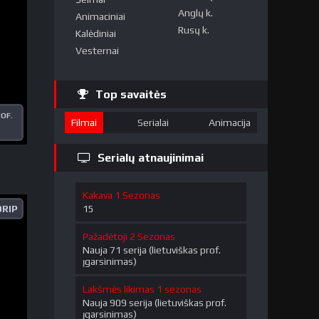
Anglų k.
Animaciniai
Rusų k.
Kalėdiniai
Vesternai
Top savaitės
ROF.
Filmai
Serialai
Animacija
Serialų atnaujinimai
Kakava 1 Sezonas
15
DRIP
Pažadėtoji 2 Sezonas
Nauja 71 serija (lietuviškas prof.
įgarsinimas)
Lakšmės likimas 1 sezonas
Nauja 909 serija (lietuviškas prof.
įgarsinimas)