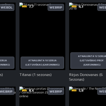
7,7
8,3
WEBDL
WEBRIP
WEB
ATNAUJINTA 12 SERIJ
ERIJA
ATNAUJINTA 10 SERIJA
(LIETUVIŠKAS PROF.
SINIMAS)
(LIETUVIŠKAS ĮGARSINIMAS)
ĮGARSINIMAS)
s)
Titanai (1 sezonas)
Rėjus Donovanas (6
Sezonas)
8,4
5,8
WEBRIP
WEBRIP
WEB