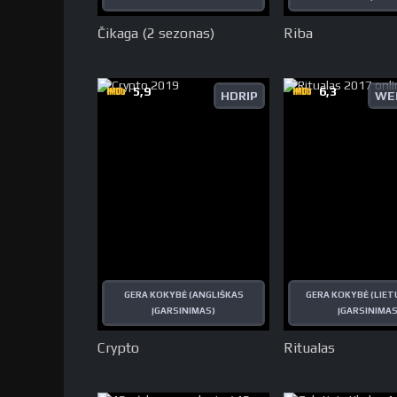
Čikaga (2 sezonas)
Riba
5,9
6,3
HDRIP
WE
GERA KOKYBĖ (ANGLIŠKAS
GERA KOKYBĖ (LIET
ĮGARSINIMAS)
ĮGARSINIMAS
Crypto
Ritualas