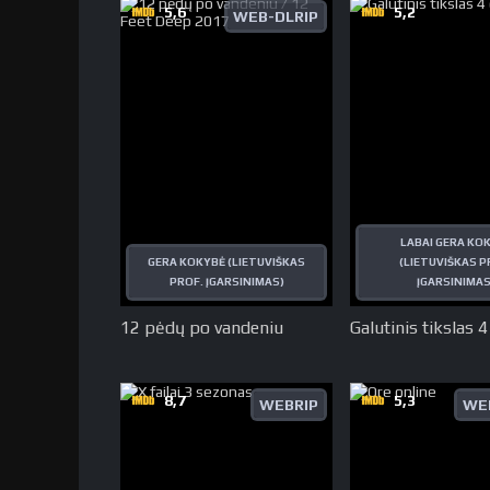
5,6
5,2
WEB-DLRIP
LABAI GERA KO
GERA KOKYBĖ (LIETUVIŠKAS
(LIETUVIŠKAS P
PROF. ĮGARSINIMAS)
ĮGARSINIMAS
12 pėdų po vandeniu
Galutinis tikslas 4
8,7
5,3
WEBRIP
WE