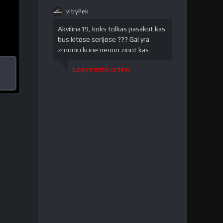
vitryPek
vitryPek"
/>
Akvilina19, koks tolkas pasakot kas
bus kitose serijose ??? Gal yra
zmoniu kurie nenori zinot kas
Ledynmetis online