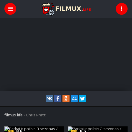
filmux life
» Chris Pratt
8.6
8.6