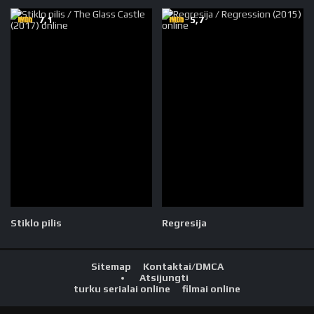
7,1
5,7
Stiklo pilis
Regresija
Sitemap
Kontaktai/DMCA
Atsijungti
turku serialai online
filmai online