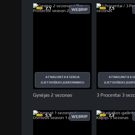
7,1
7,5
WEBRIP
ATNAUJINTA 8 SERIJA
ATNAUJINTA 8 S
(LIETUVIŠKAS ĮGARSINIMAS)
(LIETUVIŠKAS ĮGAR
Gynėjas 2 sezonas
3 Procentai 3 sez
5,9
7,2
WEBRIP