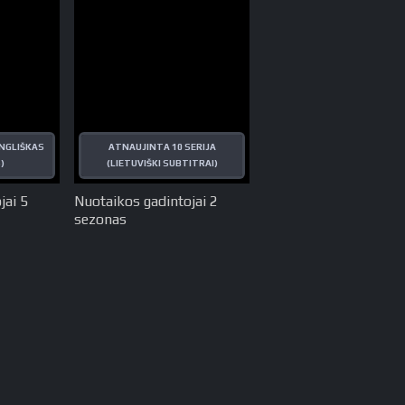
ANGLIŠKAS
ATNAUJINTA 10 SERIJA
)
(LIETUVIŠKI SUBTITRAI)
jai 5
Nuotaikos gadintojai 2
sezonas