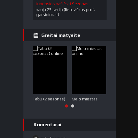
Juodosios našlės 1 Sezonas
nauja 25 serija (lietuviškas prof.
įgarsinimas)
Greitai matysite
Tabu (2 sezonas)
Melo miestas
Medžių jūra
Komentarai