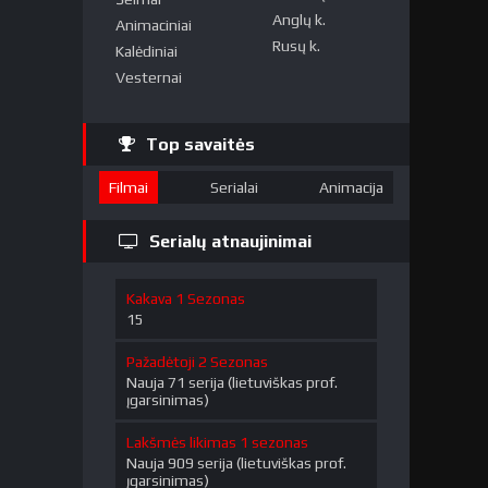
Anglų k.
Animaciniai
Rusų k.
Kalėdiniai
Vesternai
Top savaitės
Filmai
Serialai
Animacija
Serialų atnaujinimai
Kakava 1 Sezonas
15
Pažadėtoji 2 Sezonas
Nauja 71 serija (lietuviškas prof.
įgarsinimas)
Lakšmės likimas 1 sezonas
Nauja 909 serija (lietuviškas prof.
įgarsinimas)