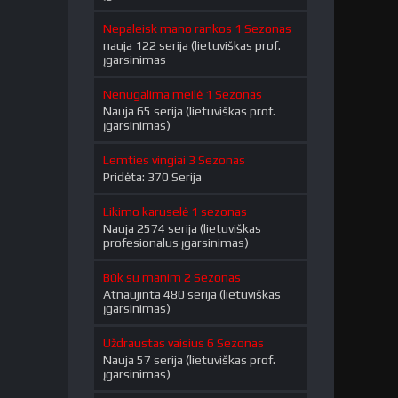
Nepaleisk mano rankos 1 Sezonas
nauja 122 serija (lietuviškas prof.
įgarsinimas
Nenugalima meilė 1 Sezonas
Nauja 65 serija (lietuviškas prof.
įgarsinimas)
Lemties vingiai 3 Sezonas
Pridėta: 370 Serija
Likimo karuselė 1 sezonas
Nauja 2574 serija (lietuviškas
profesionalus įgarsinimas)
Būk su manim 2 Sezonas
Atnaujinta 480 serija (lietuviškas
įgarsinimas)
Uždraustas vaisius 6 Sezonas
Nauja 57 serija (lietuviškas prof.
įgarsinimas)