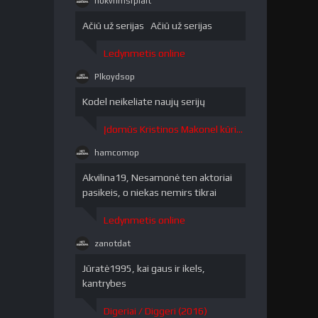
nokvrlmsrpiait
nokvrlmsrpiait"
/>
Ačiū už serijas Ačiū už serijas
Ledynmetis online
Plkoydsop
Plkoydsop"
/>
Kodel neikeliate naujų serijų
Įdomūs Kristinos Makonel kūriniai / The Curious Creations of Christine McConnell 1 sezonas
hamcomop
hamcomop"
/>
Akvilina19, Nesamonė ten aktoriai
pasikeis, o niekas nemirs tikrai
Ledynmetis online
zanotdat
zanotdat"
/>
Jūratė1995, kai gaus ir ikels,
kantrybes
Digeriai / Diggeri (2016)