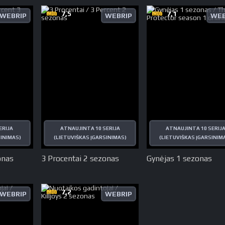
7,5
7,1
WEBRIP
WEBRIP
WEB
ERIJA
ATNAUJINTA 10 SERIJA
ATNAUJINTA 10 SERIJ
SINIMAS)
(LIETUVIŠKAS ĮGARSINIMAS)
(LIETUVIŠKAS ĮGARSINIM
onas
3 Procentai 2 sezonas
Gynėjas 1 sezonas
7,2
WEBRIP
WEBRIP