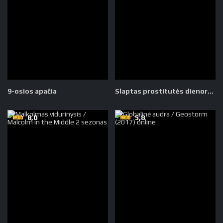
9-osios apačia
Slaptas prostitutės dienoraštis 3 sezonas
8,0
5,8