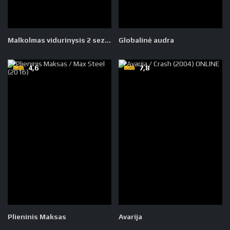
Malkolmas vidurinysis 2 sezonas
Globalinė audra
4,6
7,8
Plieninis Maksas
Avarija