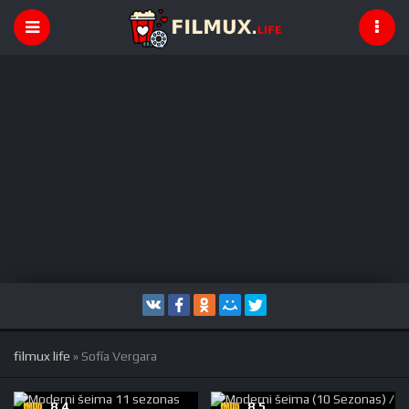
filmux life
» Sofía Vergara
8,4
8,5