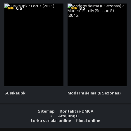
6,6
8,5
Susikaupk
Moderni šeima (8 Sezonas)
Sitemap
Kontaktai/DMCA
Atsijungti
turku serialai online
filmai online