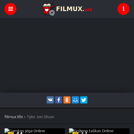
filmux life
» Tyler Jon Olson
4.4
3.7