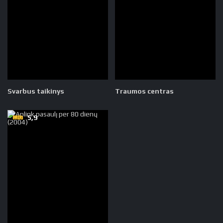
Svarbus taikinys
Traumos centras
5,9