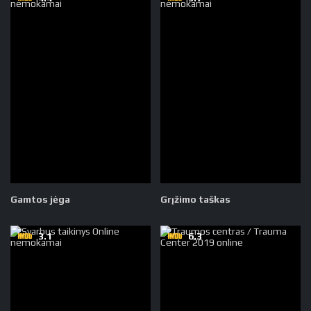
Gamtos jėga
Grįžimo taškas
3.1
6.3