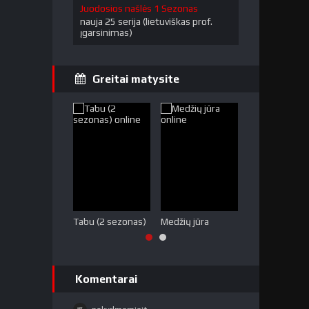
Juodosios našlės 1 Sezonas
nauja 25 serija (lietuviškas prof.
įgarsinimas)
Greitai matysite
Tabu (2 sezonas)
Medžių jūra
Melo miestas
Komentarai