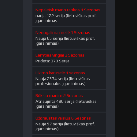
Nepaleisk mano rankos 1 Sezonas
nauja 122 serija (lietuviškas prof.
įgarsinimas
Nenugalima meilė 1 Sezonas
Nauja 65 serija (lietuviškas prof.
įgarsinimas)
Lemties vingiai 3 Sezonas
Pridėta: 370 Serija
Likimo karuselė 1 sezonas
Nauja 2574 serija (lietuviškas
profesionalus įgarsinimas)
Būk su manim 2 Sezonas
Atnaujinta 480 serija (lietuviškas
įgarsinimas)
Uždraustas vaisius 6 Sezonas
Nauja 57 serija (lietuviškas prof.
įgarsinimas)