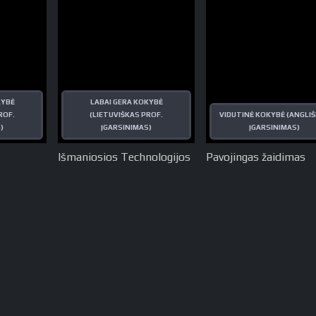
KYBĖ
LABAI GERA KOKYBĖ
ROF.
(LIETUVIŠKAS PROF.
VIDUTINĖ KOKYBĖ (ANGLI
)
ĮGARSINIMAS)
ĮGARSINIMAS)
Išmaniosios Technologijos
Pavojingas žaidimas