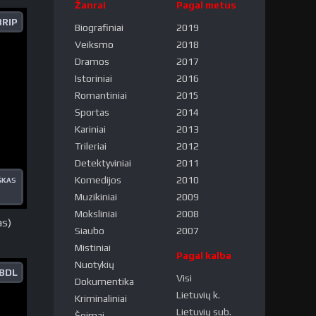
Žanrai
Pagal metus
RIP
Biografiniai
2019
Veiksmo
2018
Dramos
2017
Istoriniai
2016
Romantiniai
2015
Sportas
2014
Kariniai
2013
Trileriai
2012
Detektyviniai
2011
Komedijos
2010
ŠKAS
Muzikiniai
2009
Moksliniai
2008
as)
Siaubo
2007
Mistiniai
Pagal kalba
Nuotykių
BDL
Visi
Dokumentika
Lietuvių k.
Kriminaliniai
Lietuvių sub.
Šeimai