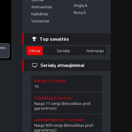
Anglų k.
Animaciniai
Rusų k.
Kalėdiniai
Vesternai
Top savaitės
ŠKAS
Filmai
Serialai
Animacija
Serialų atnaujinimai
Kakava 1 Sezonas
15
Pažadėtoji 2 Sezonas
Nauja 71 serija (lietuviškas prof.
įgarsinimas)
Lakšmės likimas 1 sezonas
Nauja 909 serija (lietuviškas prof.
įgarsinimas)