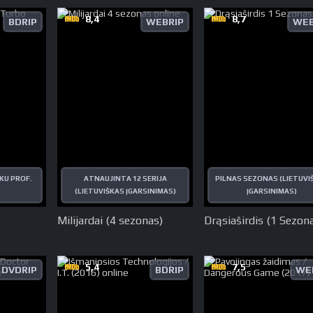
8,4
8,7
BDRIP
WEBRIP
WEB
KU PROF.
ATNAUJINTA 12 SERIJA
PILNAS SEZONAS (LIETUVI
(LIETUVIŠKAS ĮGARSINIMAS)
ĮGARSINIMAS)
Milijardai (4 sezonas)
Drąsiaširdis (1 Sezon
5,4
7,5
DVDRIP
BDRIP
WE