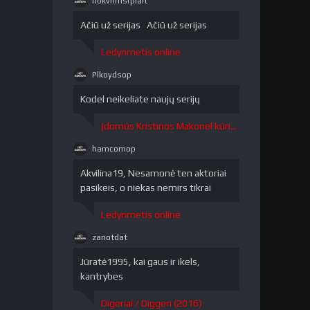
nokvrlmsrpiait
nokvrlmsrpiait"
/>
Ačiū už serijas Ačiū už serijas
Ledynmetis online
Plkoydsop
Plkoydsop"
/>
Kodel neikeliate naujų serijų
Įdomūs Kristinos Makonel kūriniai / The Curious Creations of Christine McConnell 1 sezonas
hamcomop
hamcomop"
/>
Akvilina19, Nesamonė ten aktoriai
pasikeis, o niekas nemirs tikrai
Ledynmetis online
zanotdat
zanotdat"
/>
Jūratė1995, kai gaus ir ikels,
kantrybes
Digeriai / Diggeri (2016)