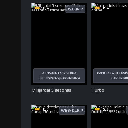
8.4
6.4
WEBRIP
ATNAUJINTA 12 SERIJA
PAPILDYTA LIETUVIŠ
(LIETUVIŠKAS ĮGARSINIMAS)
ĮGARSINIMU
Milijardai 5 sezonas
Turbo
6,5
5,3
WEB-DLRIP