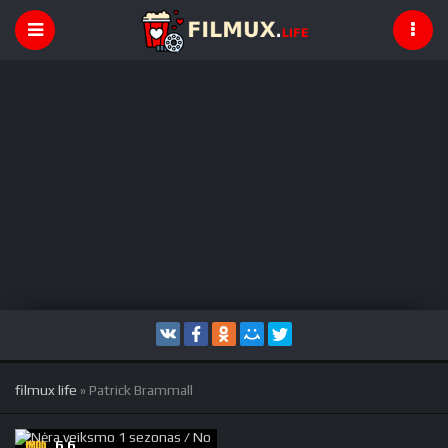
filmux life
» Patrick Brammall
6.6