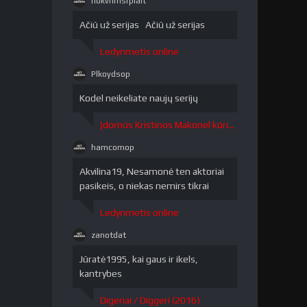
nokvrlmsrpiait
nokvrlmsrpiait"
/>
Ačiū už serijas Ačiū už serijas
Ledynmetis online
Plkoydsop
Plkoydsop"
/>
Kodel neikeliate naujų serijų
Įdomūs Kristinos Makonel kūriniai / The Curious Creations of Christine McConnell 1 sezonas
hamcomop
hamcomop"
/>
Akvilina19, Nesamonė ten aktoriai
pasikeis, o niekas nemirs tikrai
Ledynmetis online
zanotdat
zanotdat"
/>
Jūratė1995, kai gaus ir ikels,
kantrybes
Digeriai / Diggeri (2016)