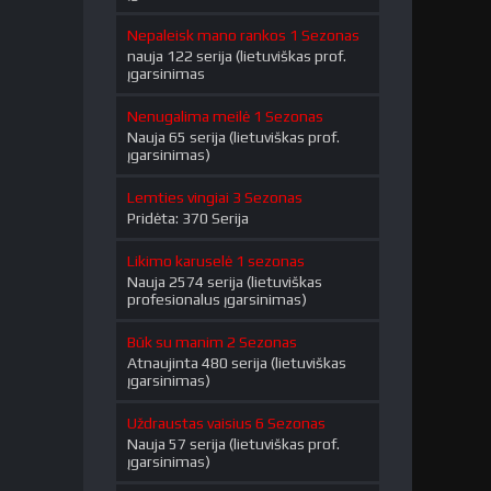
Nepaleisk mano rankos 1 Sezonas
nauja 122 serija (lietuviškas prof.
įgarsinimas
Nenugalima meilė 1 Sezonas
Nauja 65 serija (lietuviškas prof.
įgarsinimas)
Lemties vingiai 3 Sezonas
Pridėta: 370 Serija
Likimo karuselė 1 sezonas
Nauja 2574 serija (lietuviškas
profesionalus įgarsinimas)
Būk su manim 2 Sezonas
Atnaujinta 480 serija (lietuviškas
įgarsinimas)
Uždraustas vaisius 6 Sezonas
Nauja 57 serija (lietuviškas prof.
įgarsinimas)