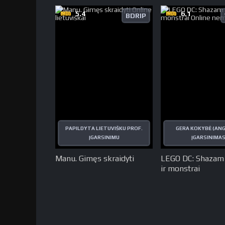
5.4
6.1
BDRIP
PAPILDYTA LIETUVIŠKU PROF.
GERA KOKYBĖ (ANG
ĮGARSINIMU
ĮGARSINIMAS
Manu. Gimęs skraidyti
LEGO DC: Shazam 
ir monstrai