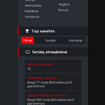
Anglų k.
Animaciniai
Rusų k.
Kalėdiniai
Vesternai
Top savaitės
Filmai
Serialai
Animacija
Serialų atnaujinimai
Kakava 1 Sezonas
15
Pažadėtoji 2 Sezonas
Nauja 71 serija (lietuviškas prof.
įgarsinimas)
Lakšmės likimas 1 sezonas
Nauja 909 serija (lietuviškas prof.
įgarsinimas)