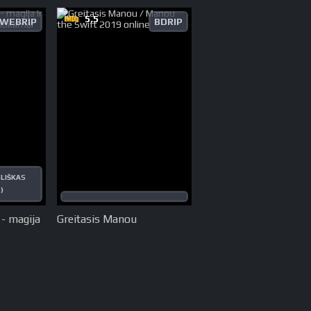
5.5
WEBRIP
BDRIP
LIŠKAS
)
- magija
Greitasis Manou