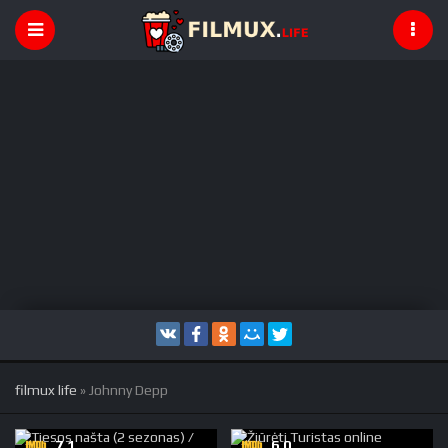
filmux life
» Johnny Depp
7,1
6.0