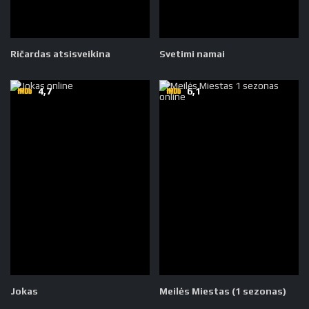
Ričardas atsisveikina
Svetimi namai
4,7
6,1
Jokas
Meilės Miestas (1 sezonas)