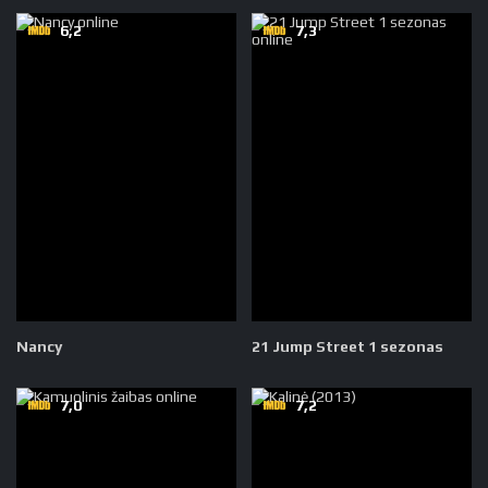
6,2
7,3
Nancy
21 Jump Street 1 sezonas
7,0
7,2