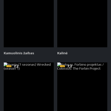
Kamuolinis žaibas
Kalinė
7,2
7,2