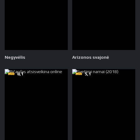
Negyvėlis
Arizonos svajonė
8,1
5,1