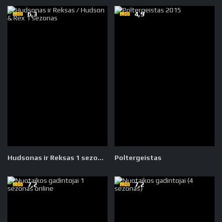
6,3
4,9
Hudsonas ir Reksas 1 sezonas
Poltergeistas
7,2
7,2