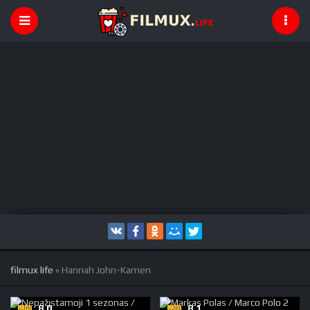
filmux life
» Hannah John-Kamen
8.0
8,1