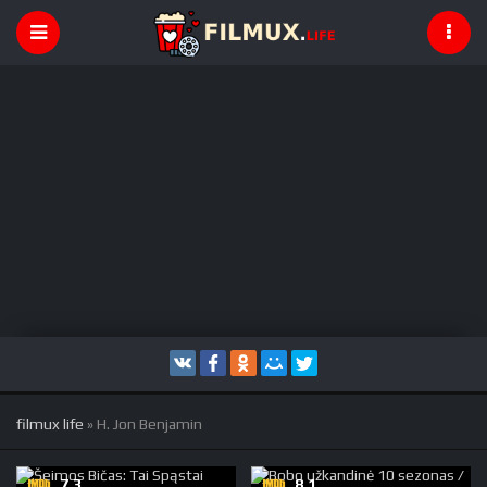
filmux life
» H. Jon Benjamin
7.3
8.1