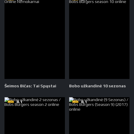
Šeimos Bičas: Tai Spąstai
Bobo užkandinė 10 sezonas
8.1
8,1