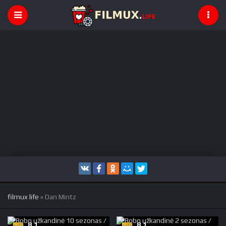
filmux life
» Dan Mintz
8.1
8.1