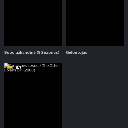
Bobo užkandinė (9 Sezonas)
Gelbėtojas
6,7