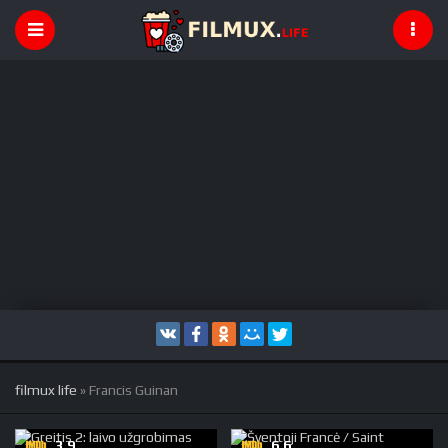
filmux life
» Francis Guinan
3.9
6.6