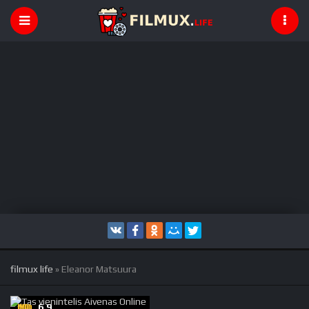
filmux life
» Eleanor Matsuura
6.9