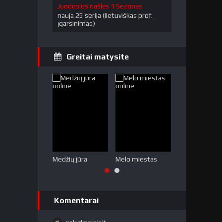
Juodosios našlės 1 Sezonas
nauja 25 serija (lietuviškas prof.
įgarsinimas)
Greitai matysite
Medžių jūra
Melo miestas
Tabu (2 sezon
Komentarai