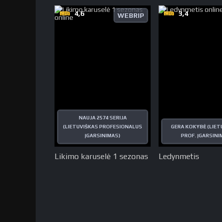
4,6
3,4
WEBRIP
NAUJA 2574 SERIJA
(LIETUVIŠKAS PROFESIONALUS
GERA KOKYBĖ (LIET
ĮGARSINIMAS)
PROF. ĮGARSINI
Likimo karuselė 1 sezonas
Ledynmetis