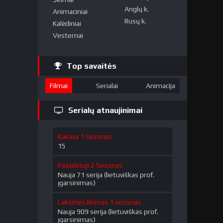
Anglų k.
Animaciniai
Rusų k.
Kalėdiniai
Vesternai
Top savaitės
Filmai
Serialai
Animacija
Serialų atnaujinimai
Kakava 1 Sezonas
15
Pažadėtoji 2 Sezonas
Nauja 71 serija (lietuviškas prof.
įgarsinimas)
Lakšmės likimas 1 sezonas
Nauja 909 serija (lietuviškas prof.
įgarsinimas)