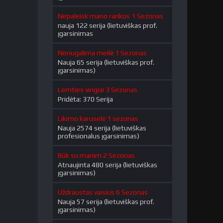
Nepaleisk mano rankos 1 Sezonas
nauja 122 serija (lietuviškas prof.
įgarsinimas
Nenugalima meilė 1 Sezonas
Nauja 65 serija (lietuviškas prof.
įgarsinimas)
Lemties vingiai 3 Sezonas
Pridėta: 370 Serija
Likimo karuselė 1 sezonas
Nauja 2574 serija (lietuviškas
profesionalus įgarsinimas)
Būk su manim 2 Sezonas
Atnaujinta 480 serija (lietuviškas
įgarsinimas)
Uždraustas vaisius 6 Sezonas
Nauja 57 serija (lietuviškas prof.
įgarsinimas)