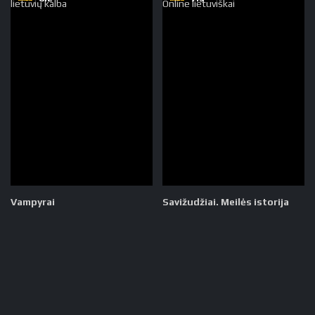
Vampyrai
Savižudžiai. Meilės istorija