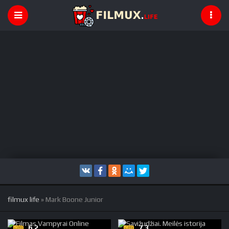
filmux life
» Mark Boone Junior
6.2
7.3