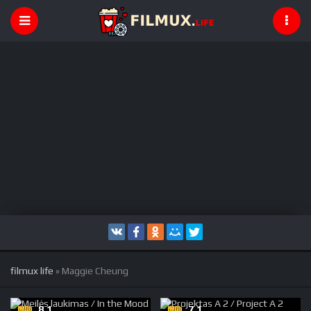
filmux life
» Maggie Cheung
8.1
7.1