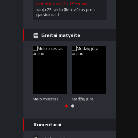
Juodosios našlės 1 Sezonas
nauja 25 serija (lietuviškas prof.
įgarsinimas)
Greitai matysite
Melo miestas
Medžių jūra
Tabu (2 sezon
Komentarai