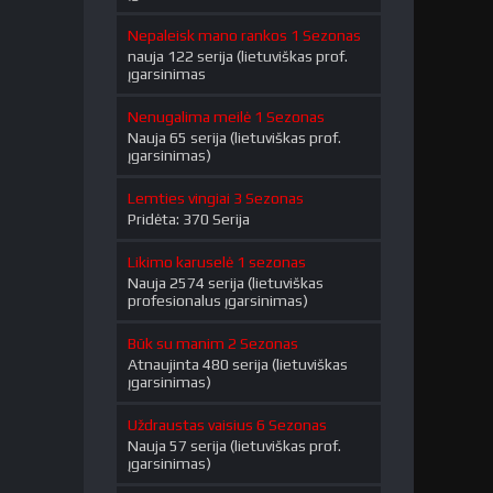
Nepaleisk mano rankos 1 Sezonas
nauja 122 serija (lietuviškas prof.
įgarsinimas
Nenugalima meilė 1 Sezonas
Nauja 65 serija (lietuviškas prof.
įgarsinimas)
Lemties vingiai 3 Sezonas
Pridėta: 370 Serija
Likimo karuselė 1 sezonas
Nauja 2574 serija (lietuviškas
profesionalus įgarsinimas)
Būk su manim 2 Sezonas
Atnaujinta 480 serija (lietuviškas
įgarsinimas)
Uždraustas vaisius 6 Sezonas
Nauja 57 serija (lietuviškas prof.
įgarsinimas)