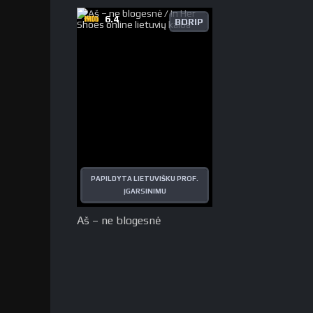
6.4
BDRIP
PAPILDYTA LIETUVIŠKU PROF.
ĮGARSINIMU
Aš – ne blogesnė