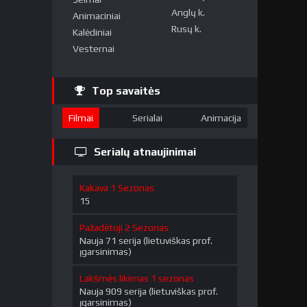
Anglų k.
Animaciniai
Rusų k.
Kalėdiniai
Vesternai
Top savaitės
Filmai
Serialai
Animacija
Serialų atnaujinimai
Kakava 1 Sezonas
15
Pažadėtoji 2 Sezonas
Nauja 71 serija (lietuviškas prof.
įgarsinimas)
Lakšmės likimas 1 sezonas
Nauja 909 serija (lietuviškas prof.
įgarsinimas)