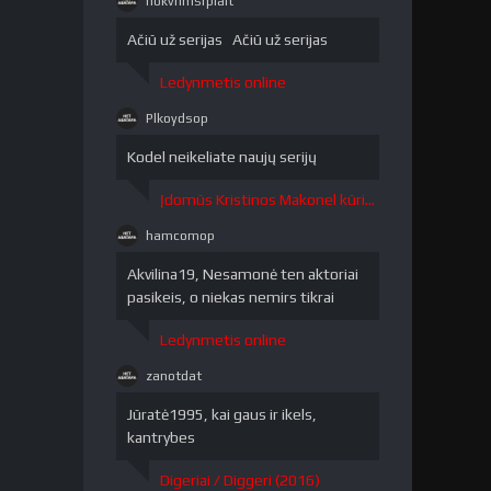
nokvrlmsrpiait
nokvrlmsrpiait"
/>
Ačiū už serijas Ačiū už serijas
Ledynmetis online
Plkoydsop
Plkoydsop"
/>
Kodel neikeliate naujų serijų
Įdomūs Kristinos Makonel kūriniai / The Curious Creations of Christine McConnell 1 sezonas
hamcomop
hamcomop"
/>
Akvilina19, Nesamonė ten aktoriai
pasikeis, o niekas nemirs tikrai
Ledynmetis online
zanotdat
zanotdat"
/>
Jūratė1995, kai gaus ir ikels,
kantrybes
Digeriai / Diggeri (2016)