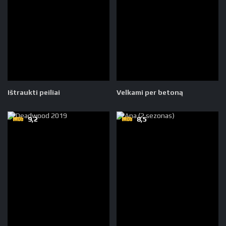
Ištraukti peiliai
Velkami per betoną
9,2
8,5