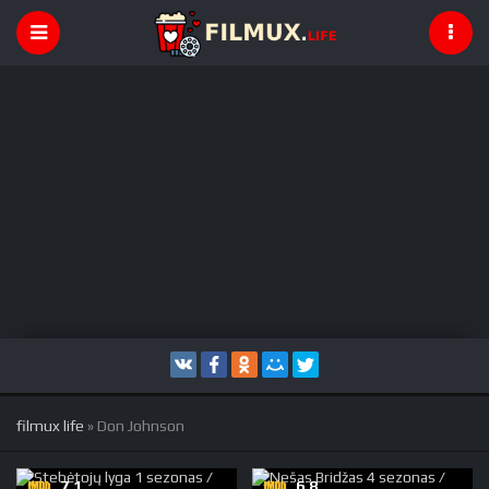
filmux life
» Don Johnson
7.1
6.8