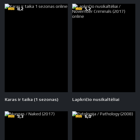
8,2
5,2
Karas ir taika (1 sezonas)
Lapkričio nusikaltėliai
5,3
6,0