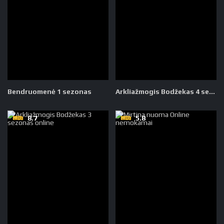
Bendruomenė 1 sezonas
Arkliažmogis Bodžekas 4 sezonas
8.7
5.8