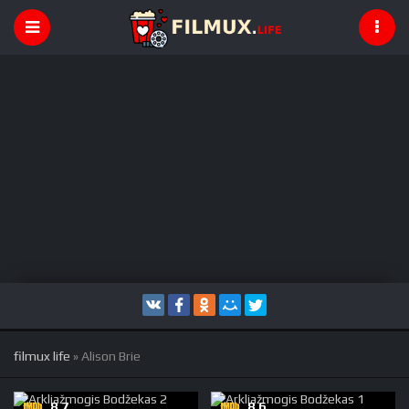
filmux life
» Alison Brie
8.7
8.6