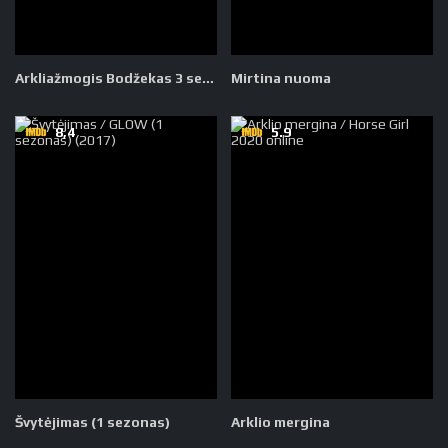
Arkliažmogis Bodžekas 3 sezonas
Mirtina nuoma
8,4
5.9
Švytėjimas (1 sezonas)
Arklio mergina