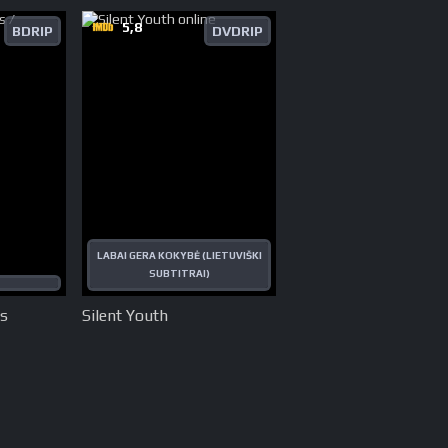
5,8
BDRIP
DVDRIP
LABAI GERA KOKYBĖ (LIETUVIŠKI
SUBTITRAI)
as
Silent Youth