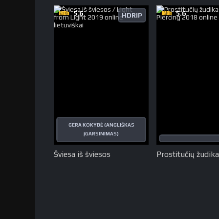
5.6
5.6
HDRIP
GERA KOKYBĖ (ANGLIŠKAS
ĮGARSINIMAS)
Šviesa iš šviesos
Prostitučių žudik