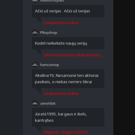
nokvrlmsrpiait
nokvrlmsrpiait"
/>
Ačiū už serijas Ačiū už serijas
Ledynmetis online
Plkoydsop
Plkoydsop"
/>
Kodel neikeliate naujų serijų
Įdomūs Kristinos Makonel kūriniai / The Curious Creations of Christine McConnell 1 sezonas
hamcomop
hamcomop"
/>
Akvilina19, Nesamonė ten aktoriai
pasikeis, o niekas nemirs tikrai
Ledynmetis online
zanotdat
zanotdat"
/>
Jūratė1995, kai gaus ir ikels,
kantrybes
Digeriai / Diggeri (2016)