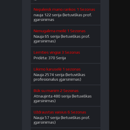
Nepaleisk mano rankos 1 Sezonas
nauja 122 serija (lietuviškas prof.
įgarsinimas
Nenugalima meilė 1 Sezonas
Nauja 65 serija (lietuviškas prof.
įgarsinimas)
Lemties vingiai 3 Sezonas
Pridėta: 370 Serija
Likimo karuselė 1 sezonas
Nauja 2574 serija (lietuviškas
profesionalus įgarsinimas)
Būk su manim 2 Sezonas
Atnaujinta 480 serija (lietuviškas
įgarsinimas)
Uždraustas vaisius 6 Sezonas
Nauja 57 serija (lietuviškas prof.
įgarsinimas)