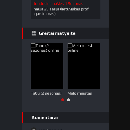
Juodosios našlės 1 Sezonas
nauja 25 serija (lietuviškas prof.
įgarsinimas)
Greitai matysite
Tabu (2 sezonas)
Melo miestas
Medžių jūra
Komentarai