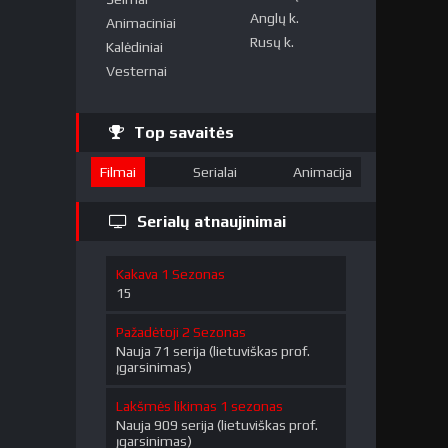
Anglų k.
Animaciniai
Rusų k.
Kalėdiniai
Vesternai
Top savaitės
Filmai
Serialai
Animacija
Serialų atnaujinimai
Kakava 1 Sezonas
15
Pažadėtoji 2 Sezonas
Nauja 71 serija (lietuviškas prof.
įgarsinimas)
Lakšmės likimas 1 sezonas
Nauja 909 serija (lietuviškas prof.
įgarsinimas)