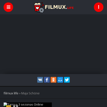
filmux life
» Maja Schöne
8.8