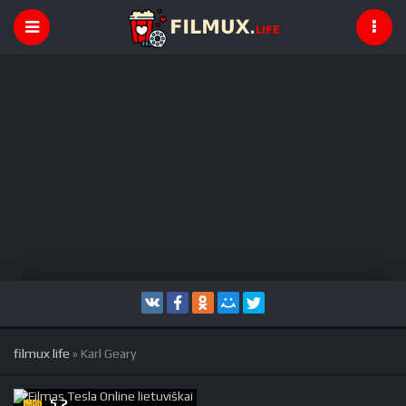
filmux life
» Karl Geary
5.2