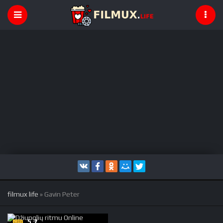
filmux life
» Gavin Peter
5.7