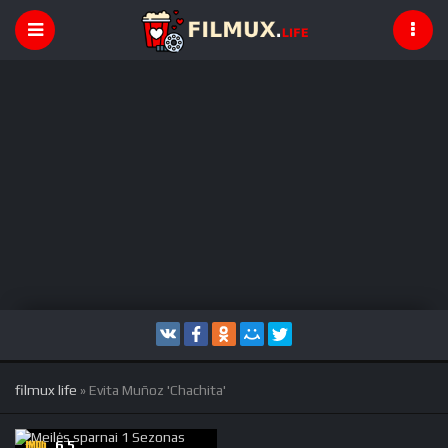
filmux life
» Evita Muñoz 'Chachita'
6,5