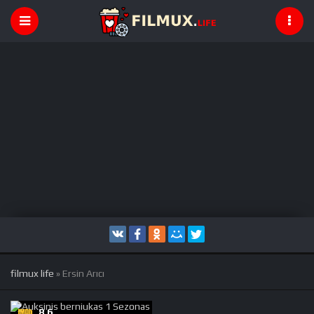
filmux life
» Ersin Arıcı
8,6