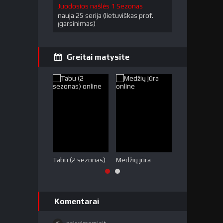
Juodosios našlės 1 Sezonas
nauja 25 serija (lietuviškas prof.
įgarsinimas)
Greitai matysite
Tabu (2 sezonas)
Medžių jūra
Melo miestas
Komentarai