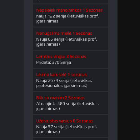
Nepaleisk mano rankos 1 Sezonas
nauja 122 serija (lietuviškas prof.
įgarsinimas
Nenugalima meilė 1 Sezonas
Nauja 65 serija (lietuviškas prof.
įgarsinimas)
Lemties vingiai 3 Sezonas
Pridėta: 370 Serija
Likimo karuselė 1 sezonas
Nauja 2574 serija (lietuviškas
profesionalus įgarsinimas)
Būk su manim 2 Sezonas
Atnaujinta 480 serija (lietuviškas
įgarsinimas)
Uždraustas vaisius 6 Sezonas
Nauja 57 serija (lietuviškas prof.
įgarsinimas)