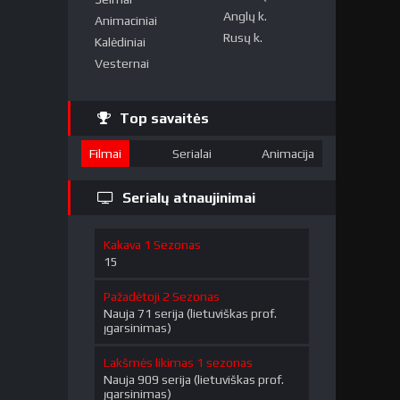
Anglų k.
Animaciniai
Rusų k.
Kalėdiniai
Vesternai
Top savaitės
Filmai
Serialai
Animacija
Serialų atnaujinimai
Kakava 1 Sezonas
15
Pažadėtoji 2 Sezonas
Nauja 71 serija (lietuviškas prof.
įgarsinimas)
Lakšmės likimas 1 sezonas
Nauja 909 serija (lietuviškas prof.
įgarsinimas)