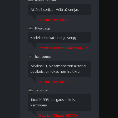
nokvrlmsrpiait
nokvrlmsrpiait"
/>
Ačiū už serijas Ačiū už serijas
Ledynmetis online
Plkoydsop
Plkoydsop"
/>
Kodel neikeliate naujų serijų
Įdomūs Kristinos Makonel kūriniai / The Curious Creations of Christine McConnell 1 sezonas
hamcomop
hamcomop"
/>
Akvilina19, Nesamonė ten aktoriai
pasikeis, o niekas nemirs tikrai
Ledynmetis online
zanotdat
zanotdat"
/>
Jūratė1995, kai gaus ir ikels,
kantrybes
Digeriai / Diggeri (2016)