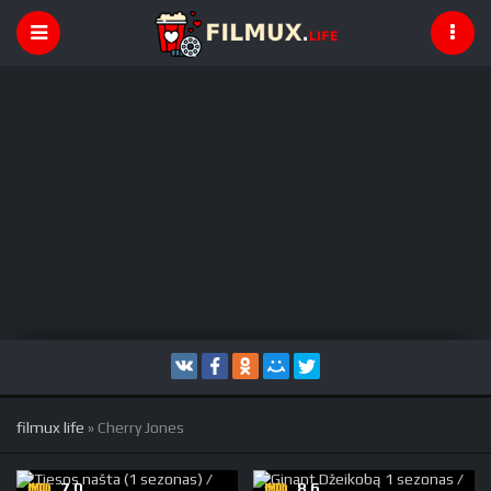
filmux life
» Cherry Jones
7,0
8.6