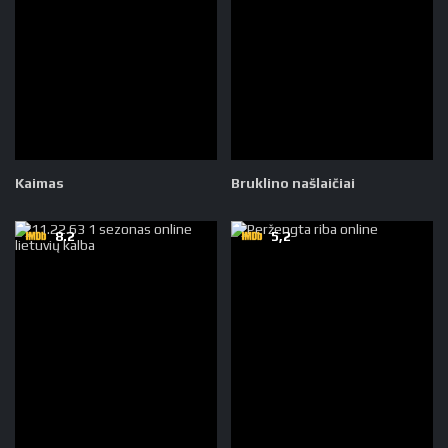
Kaimas
Bruklino našlaičiai
8.2
5,2