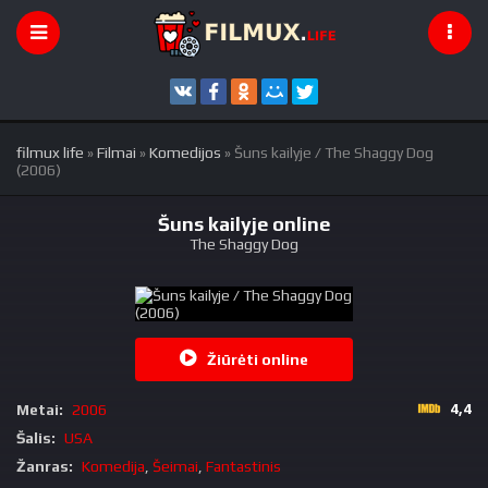
filmux life
»
Filmai
»
Komedijos
» Šuns kailyje / The Shaggy Dog
(2006)
Šuns kailyje online
The Shaggy Dog
Žiūrėti online
4,4
Metai:
2006
Šalis:
USA
Žanras:
Komedija
,
Šeimai
,
Fantastinis