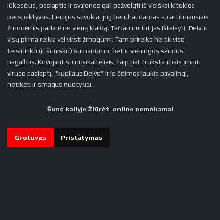
lūkesčius, paslaptis ir svajones gali pažvelgti iš visiškai kitokios
perspektyvos. Herojus suvokia, jog bendraudamas su artimiausiais
žmonėmis padarė ne vieną klaidą. Tačiau norint jas ištaisyti, Deivui
visų pirma reikia vėl virsti žmogumi. Tam prireiks ne tik viso
teisininko (ir šuniško) sumanumo, bet ir vieningos šeimos
pagalbos. Kovojant su nusikaltėliais, taip pat trokštančiais įminti
viruso paslaptį, "kudliaus Deivo” ir jo šeimos laukia pavojingi,
netikėti ir smagūs nuotykiai.
Šuns kailyje Žiūrėti online nemokamai
Grotuvas
Pristatymas