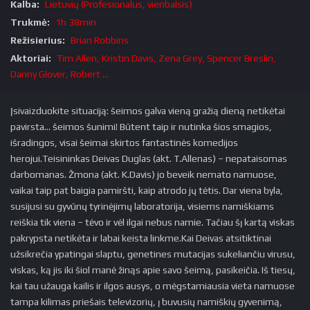
Kalba:
Lietuvių (Profesionalus, vienbalsis)
Trukmė:
1h 38min
Režisierius:
Brian Robbins
Aktoriai:
Tim Allen, Kristin Davis, Zena Grey, Spencer Breslin,
Danny Glover, Robert ...
Įsivaizduokite situaciją: šeimos galva vieną gražią dieną netikėtai
pavirsta… šeimos šunimi! Būtent taip ir nutinka šios smagios,
išradingos, visai šeimai skirtos fantastinės komedijos
herojui.Teisininkas Deivas Duglas (akt. T.Allenas) – nepataisomas
darbomanas. Žmona (akt. K.Davis) jo beveik nemato namuose,
vaikai taip pat baigia pamiršti, kaip atrodo jų tėtis. Dar viena byla,
susijusi su gyvūnų tyrinėjimų laboratorija, visiems namiškiams
reiškia tik viena – tėvo ir vėl ilgai nebus namie. Tačiau šį kartą viskas
pakrypsta netikėta ir labai keista linkme.Kai Deivas atsitiktinai
užsikrečia ypatingai slaptu, genetines mutacijas sukeliančiu virusu,
viskas, ką jis iki šiol manė žinąs apie savo šeimą, pasikeičia. Iš tiesų,
kai tau užauga kailis ir ilgos ausys, o mėgstamiausia vieta namuose
tampa kilimas priešais televizorių, į buvusių namiškių gyvenimą,