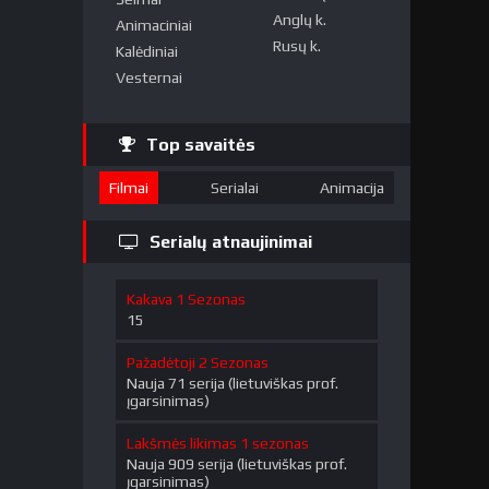
Anglų k.
Animaciniai
Rusų k.
Kalėdiniai
Vesternai
Top savaitės
Filmai
Serialai
Animacija
Serialų atnaujinimai
Kakava 1 Sezonas
15
Pažadėtoji 2 Sezonas
Nauja 71 serija (lietuviškas prof.
įgarsinimas)
Lakšmės likimas 1 sezonas
Nauja 909 serija (lietuviškas prof.
įgarsinimas)