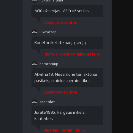
nokvrlmsrpiait
nokvrlmsrpiait"
/>
Ačiū už serijas Ačiū už serijas
Ledynmetis online
Plkoydsop
Plkoydsop"
/>
Kodel neikeliate naujų serijų
Įdomūs Kristinos Makonel kūriniai / The Curious Creations of Christine McConnell 1 sezonas
hamcomop
hamcomop"
/>
Akvilina19, Nesamonė ten aktoriai
pasikeis, o niekas nemirs tikrai
Ledynmetis online
zanotdat
zanotdat"
/>
Jūratė1995, kai gaus ir ikels,
kantrybes
Digeriai / Diggeri (2016)