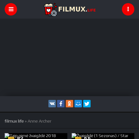
filmux life
» Anne Archer
8,2
6,6