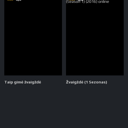
Taip gimė žvaigždė
Žvaigždė (1 Sezonas)