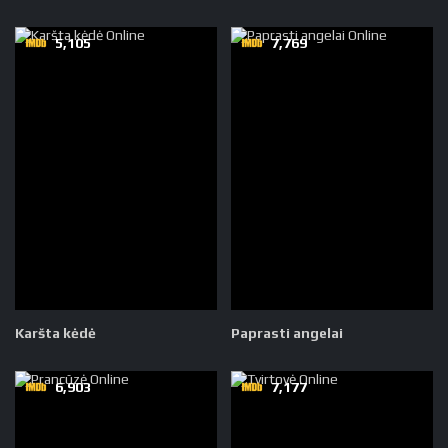
5,105
7,769
Karšta kėdė
Paprasti angelai
6,903
7,177