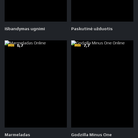
Išbandymas ugnimi
Paskutinė užduotis
6,7
7,7
Marmeladas
Godzilla Minus One