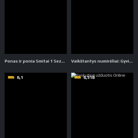
Ponas ir ponia Smitai 1 Sezonas
Vaikštantys numirėliai: Gyvieji 1 Sezonas
6,1
6,518