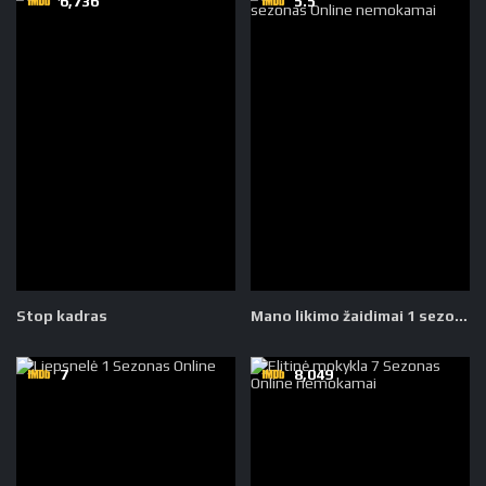
6,736
5.5
Stop kadras
Mano likimo žaidimai 1 sezonas
7
8,049