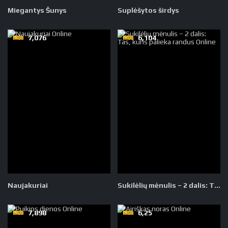
Miegantys Šunys
Suplėšytos širdys
7,076
6,104
Naujakuriai
Sukilėlių mėnulis – 2 dalis: Tas, kuris palieka randus
7,898
6,25