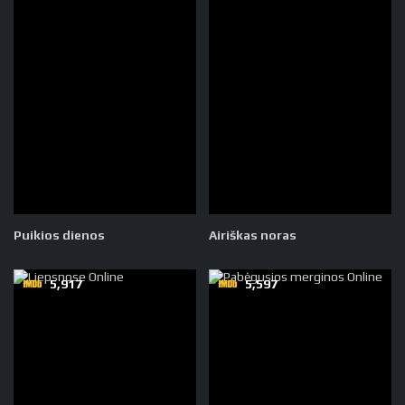
Puikios dienos
Airiškas noras
5,917
5,597