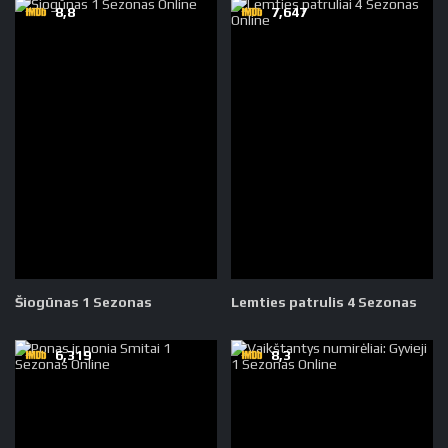
8,8
7,647
Šiogūnas 1 Sezonas
Lemties patrulis 4 Sezonas
6,319
8,3