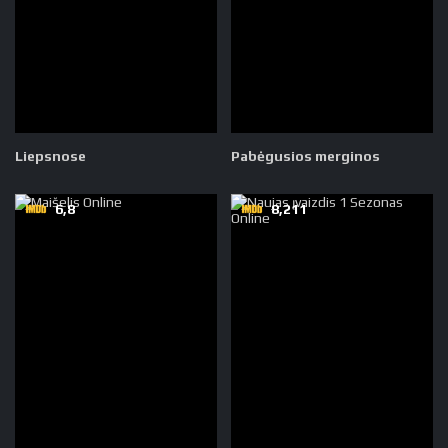
Liepsnose
Pabėgusios merginos
6,8
8,211