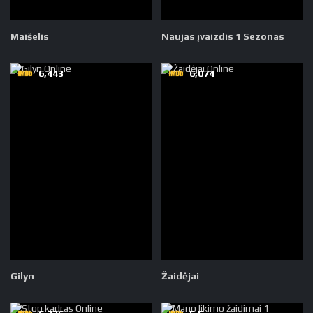
Maišelis
Naujas įvaizdis 1 Sezonas
6,443
6,074
Gilyn
Žaidėjai