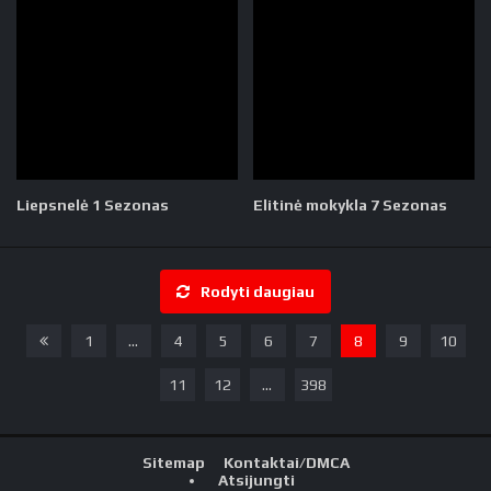
Liepsnelė 1 Sezonas
Elitinė mokykla 7 Sezonas
Rodyti daugiau
1
...
4
5
6
7
8
9
10
11
12
...
398
Sitemap
Kontaktai/DMCA
Atsijungti