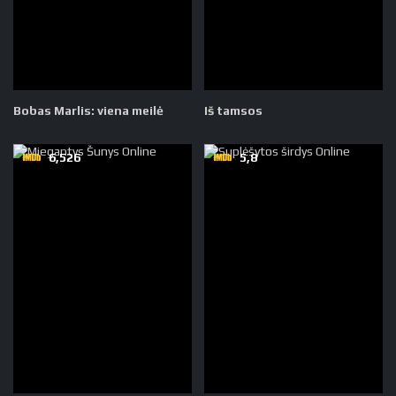
Bobas Marlis: viena meilė
Iš tamsos
6,526
5,8